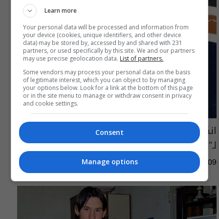
Learn more
Your personal data will be processed and information from
your device (cookies, unique identifiers, and other device
data) may be stored by, accessed by and shared with 231
partners, or used specifically by this site. We and our partners
may use precise geolocation data.
List of partners.
Some vendors may process your personal data on the basis
of legitimate interest, which you can object to by managing
your options below. Look for a link at the bottom of this page
or in the site menu to manage or withdraw consent in privacy
and cookie settings.
انكسار الأسطورة.. مشاهد مؤثرة للظهور الأول
Consent
لـ"ميسي" بعد وفاة والده (صور)
Manage options
04:35 | 2026-08-09