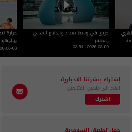
 نهري
حريق في وسط بغداد والدفاع المدني
فة
يستنفر
يواجهون 
03:54 | 2026-08-09
026-08-06
إشترك بنشرتنا الاخبارية
انضم الى ملايين المتابعين
إشترك
حمل تطبيق السومرية