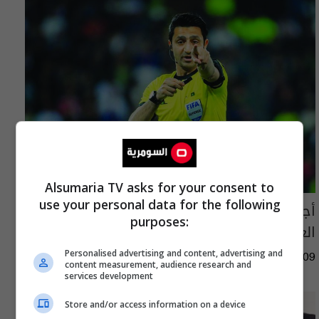
Alsumaria TV asks for your consent to
use your personal data for the following
أجور الحكام تفجر أزمة قبل انطلاق دوري نجوم
purposes:
العراق
Personalised advertising and content, advertising and
06:02 | 2026-08-09
content measurement, audience research and
services development
Store and/or access information on a device