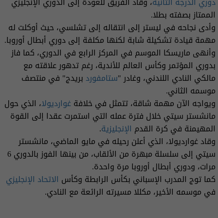
دوري الدرجة الثانية
، وقاد الفريق للعودة إلى الدوري الإنجليزي
⁠الممتاز بصفته بطلا.
وأدى ‌نجاحه في ليستر إلى انتقاله إلى تشلسي، حيث أوكلت ⁠له
مهمة قيادة تشكيلة شابة لكنها مكلفة إلى دوري أبطال أوروبا.
وأنهى ⁠ماريسكا الموسم في المركز الرابع في الدوري، كما فاز
بدوري المؤتمر وكأس العالم للأندية، رغم تدهور علاقته ⁠مع
مالكي النادي اللندني، وغادر "
ستامفورد
بريدج" في منتصف
موسمه الثاني.
ويواجه الآن مهمة شاقة، تتمثل في خلافة
غوارديولا
، الذي حول
مانشستر سيتي خلال فترة عمله التي استمرت عقدا إلى القوة
المهيمنة في كرة القدم
الإنجليزية
.
وقاد غوارديولا، الذي أعلن رحيله في مايو الماضي، مانشستر
سيتي إلى سلسلة مبهرة من الألقاب، من بينها ‌الفوز بالدوري 6
مرات، ودوري أبطال أوروبا مرة واحدة.
كما توج المدرب الإسباني بكأس الرابطة وكأس
الاتحاد الإنجليزي
في موسمه الأخير، مكللا مسيرته الرائعة مع النادي.