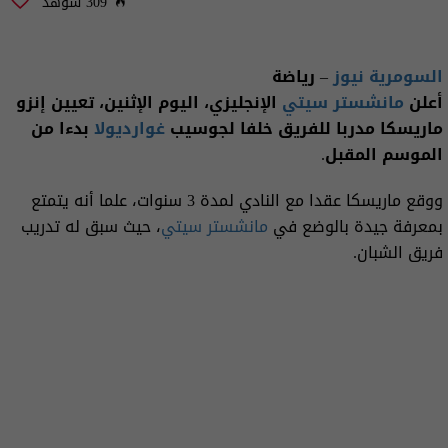
309 شوهد
السومرية نيوز
– رياضة
أعلن
مانشستر سيتي
الإنجليزي، اليوم الإثنين، تعيين إنزو
⁠ماريسكا مدربا للفريق خلفا لجوسيب
غوارديولا
بدءا من
الموسم المقبل.
ووقع ماريسكا عقدا مع النادي لمدة 3 سنوات، علما أنه يتمتع
بمعرفة جيدة بالوضع في
مانشستر سيتي
، حيث سبق له تدريب
فريق الشبان.