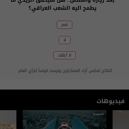
بعد زيارة واشنطن.. هل سيحقق الزيدي ما
يطمح اليه الشعب العراقي؟
نعم
لا
لا أعتقد
النتائج تعكس آراء المشاركين وليست قياساً للرأي العام.
فيديوهات