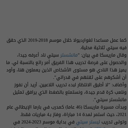
كما عمل مساعدا لغوارديولا خلال موسم 2018-2019 الذي حقق
فيه سيتي ثلاثية محلية.
وقال ماريسكا في بيان: "
مانشستر
سيتي ‌ناد أعرفه جيدا،
والحصول على فرصة تدريب هذا الفريق أمر رائع بالنسبة لي. ما
يميز هذا ‌النادي هو ‌مستوى الأشخاص الذين يعملون هنا، وأود
أن أشكرهم على ثقتهم في قدراتي".
وأضاف: "لا أطيق الانتظار لبدء تدريب اللاعبين. أريد أن نفوز
ونلعب كرة قدم جيدة، ونستمتع بالضغط الذي يرافق تمثيل
مانشستر سيتي".
وبدأت مسيرة ‌ماريسكا (46 عاما) كمدرب في بارما الإيطالي عام
2021، ⁠حيث استمر لمدة 14 مباراة، وفاز بـ4 مباريات فقط.
وتولى تدريب
ليستر سيتي
في بداية موسم 2023-2024 في