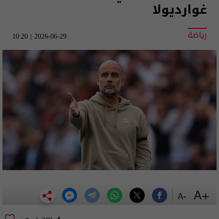
غوارديولا
رياضة
2026-06-29 | 10:20
+A
-A