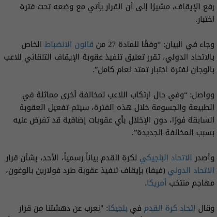
رفع الإيقاف، مشيرًا إلى أن القرار يأتي مع وضعه تحت فترة
اختبار.
وجاء في البيان: “وفقًا للمادة 27 من
قانون الانضباط
الخاص
بالاتحاد الدولي، تقرر تعليق تنفيذ عقوبة الإيقاف التلقائي للاعب
بالوجان لفترة اختبار تمتد لعام كامل”.
وواصل: “وفي حال ارتكاب اللاعب لمخالفة أخرى مماثلة في
الطبيعة والجسومة خلال هذه الفترة، سيتم تفعيل العقوبة
السابقة فورًا، دون الإخلال بأي عقوبات إضافية قد تفرض عليه
بسبب المخالفة الجديدة”.
وأصدر
الاتحاد البلجيكي
لكرة القدم بياناً رسمياً، الأحد، بشأن قرار
الاتحاد الدولي
(فيفا) بإيقاف تنفيذ عقوبة طرد فولارين بالوغون،
مهاجم منتخب
أمريكا
.
وقال
اتحاد كرة القدم
في
بلجيكا
: "نعرب عن دهشتنا من قرار