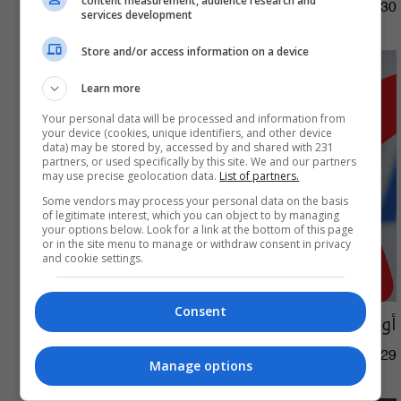
content measurement, audience research and
01:45 | 2026-07-30
services development
Store and/or access information on a device
Learn more
Your personal data will be processed and information from
your device (cookies, unique identifiers, and other device
data) may be stored by, accessed by and shared with 231
partners, or used specifically by this site. We and our partners
may use precise geolocation data.
List of partners.
Some vendors may process your personal data on the basis
of legitimate interest, which you can object to by managing
your options below. Look for a link at the bottom of this page
or in the site menu to manage or withdraw consent in privacy
and cookie settings.
Consent
أوروبا تهدد بمقاطعة كأس العالم
09:19 | 2026-07-29
Manage options