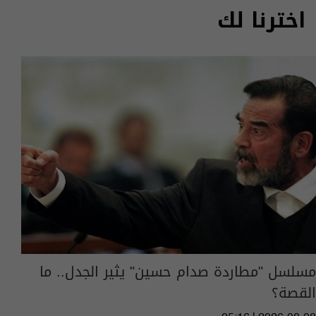
اخترنا لك
مسلسل "مطاردة صدام حسين" يثير الجدل.. ما
القصة؟