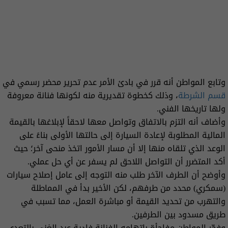
وتابع المواطن أنه قرر في بادئ الأمر عدم تحرير محضر رسمي في
قسم الشرطة
، وذلك كخطوة تقديرية منه لكونها فنانة معروفة
ولها تاريخها الفني.
وأضاف أنه التزم بالاتفاق وتواصل معها لاحقاً لإبلاغها بالقيمة
المالية المطلوبة لإعادة السيارة إلى حالتها الأولى بناءً على
الوعد الذي تلقاه منها إلا أن مسار الأمور اتخذ منحى آخر؛ حيث
أكد المتضرر أن التواصل اللاحق لم يسفر عن أي حل عملي.
وأوضح أن الطرف الآخر طلب منه التوجه إلى عامل إصلاح سيارات
(سمكري) محدد من طرفهم، لكن الأخير بدأ في المماطلة
والتهرب من تحديد القيمة أو مباشرة العمل، مما تسبب في
طريق مسدود بين الطرفين.
وفجّر المواطن مفاجأة باتهامه الفنانة فادية عبد الغني بالتعدي