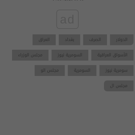
ad
الدولار
الصرف
بغداد
العراق
الأسواق العراقية
السومرية نيوز
مجلس الوزراء
سومرية نيوز
السومرية
مجلس الو
مجلس ال