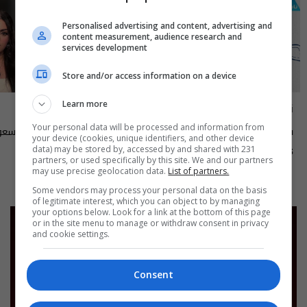
Personalised advertising and content, advertising and
content measurement, audience research and
services development
Store and/or access information on a device
ناس وناس
مايك السومرية
Learn more
Your personal data will be processed and information from
سوق الرمادي محافظة الانبار - الحلقة
الاعلامية والممثلة نغم المسع
your device (cookies, unique identifiers, and other device
٩٥ | الموسم 9
data) may be stored by, accessed by and shared with 231
15:30 | 2026-08-05
04:00 | 2026-08-06
partners, or used specifically by this site. We and our partners
2
may use precise geolocation data.
List of partners.
Some vendors may process your personal data on the basis
of legitimate interest, which you can object to by managing
your options below. Look for a link at the bottom of this page
or in the site menu to manage or withdraw consent in privacy
and cookie settings.
Consent