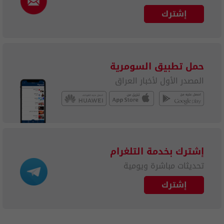
إشترك
حمل تطبيق السومرية
المصدر الأول لأخبار العراق
إشترك بخدمة التلغرام
تحديثات مباشرة ويومية
إشترك