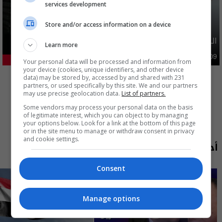
services development
Store and/or access information on a device
الدولار يواصل الارتفاع امام الدينار العراقي
Learn more
اقتصاد
09:50 | 2026-08-09
25.73%
Your personal data will be processed and information from
your device (cookies, unique identifiers, and other device
المزيد
data) may be stored by, accessed by and shared with 231
partners, or used specifically by this site. We and our partners
may use precise geolocation data.
List of partners.
Some vendors may process your personal data on the basis
of legitimate interest, which you can object to by managing
your options below. Look for a link at the bottom of this page
or in the site menu to manage or withdraw consent in privacy
and cookie settings.
أحدث الحلقات
Consent
Manage options