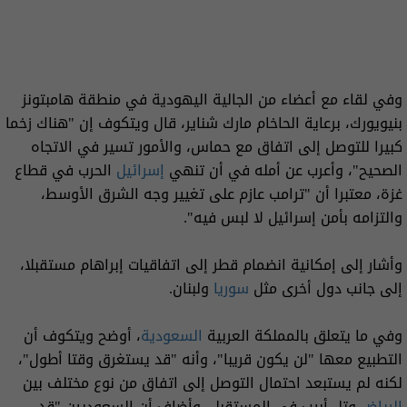
وفي لقاء مع أعضاء من الجالية اليهودية في منطقة هامبتونز
بنيويورك، برعاية الحاخام مارك شناير، قال ويتكوف إن "هناك زخما
كبيرا للتوصل إلى اتفاق مع حماس، والأمور تسير في الاتجاه
الصحيح"، وأعرب عن أمله في أن تنهي
إسرائيل
الحرب في قطاع
غزة، معتبرا أن "ترامب عازم على تغيير وجه الشرق الأوسط،
والتزامه بأمن إسرائيل لا لبس فيه".
وأشار إلى إمكانية انضمام قطر إلى اتفاقيات إبراهام مستقبلا،
إلى جانب دول أخرى مثل
سوريا
ولبنان.
وفي ما يتعلق بالمملكة العربية
السعودية
، أوضح ويتكوف أن
التطبيع معها "لن يكون قريبا"، وأنه "قد يستغرق وقتا أطول"،
لكنه لم يستبعد احتمال التوصل إلى اتفاق من نوع مختلف بين
الرياض
وتل أبيب في المستقبل، وأضاف أن السعوديين "قد