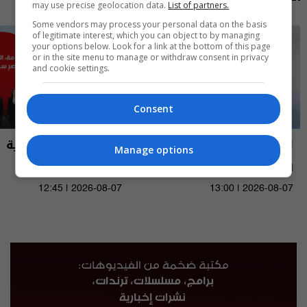
may use precise geolocation data.
List of partners.
Some vendors may process your personal data on the basis
of legitimate interest, which you can object to by managing
your options below. Look for a link at the bottom of this page
or in the site menu to manage or withdraw consent in privacy
and cookie settings.
Consent
العراق في دقيقة
نشرة أخبار السومرية
Manage options
العراق في دقيقة 07-08-2026 | 2026
نشرة ٧ آب ٢٠٢٦ | 2026
12:45 | 2026-08-07
13:00 | 2026-08-07