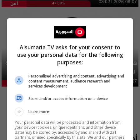
أمن
03:02 | 2026-08-07
47.09%
Alsumaria TV asks for your consent to
use your personal data for the following
هيئة الحج تصدر قرارا يخص "لم الشمل" وتعديل استمارة قرعة
purposes:
الحج
Personalised advertising and content, advertising and
content measurement, audience research and
محليات
06:40 | 2026-08-07
27.51%
services development
المزيد
Store and/or access information on a device
Learn more
Your personal data will be processed and information from
your device (cookies, unique identifiers, and other device
data) may be stored by, accessed by and shared with 231
أحدث الحلقات
partners, or used specifically by this site. We and our partners