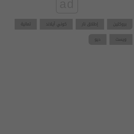
ad
بروكلين
إطلاق نار
كوني آيلاند
ثمانية
ويست
ديو