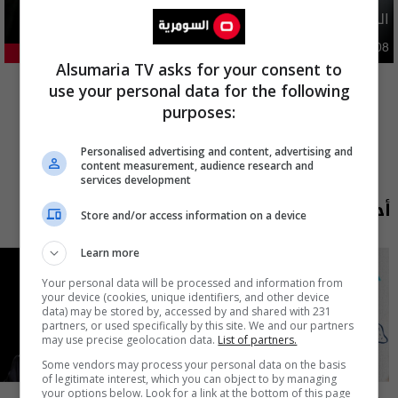
الدولار ينخفض اليوم.. الأسعار مقاربة لـ 150 الفا
اقتصاد
04:08 | 2026-08-08
22.96%
Alsumaria TV asks for your consent to
المزيد
use your personal data for the following
purposes:
Personalised advertising and content, advertising and
content measurement, audience research and
services development
أحدث الحلقات
Store and/or access information on a device
Learn more
Your personal data will be processed and information from
your device (cookies, unique identifiers, and other device
data) may be stored by, accessed by and shared with 231
partners, or used specifically by this site. We and our partners
may use precise geolocation data.
List of partners.
Some vendors may process your personal data on the basis
of legitimate interest, which you can object to by managing
your options below. Look for a link at the bottom of this page