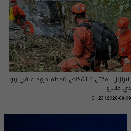
البرازيل.. مقتل 4 أشخاص بتحطم مروحية في ريو
دي جانيرو
01:20 | 2026-08-09