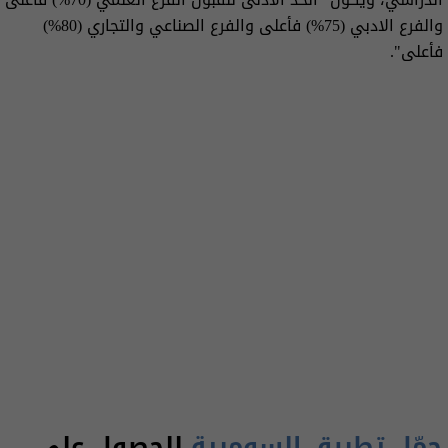
والفرع الادبي (75%) فأعلى والفرع الصناعي والتجاري (80%)
فأعلى".
حمّل تطبيق السومرية
للحصول على