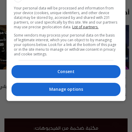
Your personal data will be processed and information from
أحدث الحلقات
your device (cookies, unique identifiers, and other device
data) may be stored by, accessed by and shared with 231
partners, or used specifically by this site. We and our partners
may use precise geolocation data.
List of partners.
Some vendors may process your personal data on the basis
of legitimate interest, which you can object to by managing
your options below. Look for a link at the bottom of this page
or in the site menu to manage or withdraw consent in privacy
and cookie settings.
Consent
علناً
أسرار الفلك
اقتصاد العراق في عين العاصفة- علناً
Manage options
م٥ - الحلقة ٨ | الموسم ٥
الى ١٤ آب ٢٠٢٦ | 2026
13:00 | 2026-08-06
15:30 | 2026-08-06