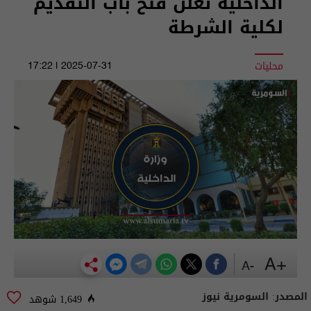
الداخلية تعلن فتح باب التقديم
لكلية الشرطة
محليات
2025-07-31 | 17:22
+A
-A
المصدر:
السومرية نيوز
1,649 شوهد