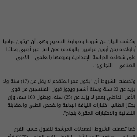
وكشف البيان عن شروط وضوابط التقديم وهي أن "يكون عراقيا
ًبالولادة (من أبوين عراقيين بالولادة) ومن اصل غير أجنبي وحائزا
على شهادة الدراسة الإعدادية بفروعها (العلمي – الأدبي –
الصناعي – التجاري)".
وتضمنت الشروط أن "يكون عمر المتقدم لا يقل عن (17) سنة ولا
يزيد عن 22 سنة وستة أشهر ويجوز قبول المنتسبين من قوى
الأمن الداخلي بعمر لا يزيد عن (25) سنة، وبطول 168 سم، وإن
يجتاز الطالب اختبارات اللياقة البدنية والفحص الطبي والمقابلة
النهائية والاختبارات المقررة بنجاح".
كما تضمنت الشروط المعدلات المرشحة للقبول حسب الفرع
الدراسي، ويكون "الحد الأدنى للقبول الفرع العلمي (70%) فأعلى