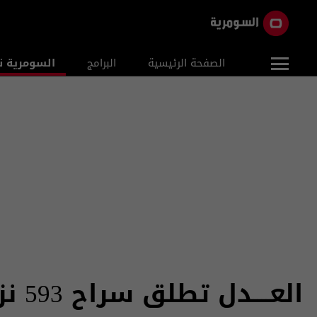
الصفحة الرئيسية
البرامج
السومرية ن
العــــدل تطلق سراح 593 نزيلا خلال شهر أيار 2026