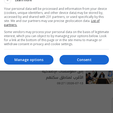
Learn more
 الأخبار والتغطيات الخاصة
Your personal data will be processed and information from your device
(cookies, unique identifiers, and other device data) may be stored by,
accessed by and shared with 231 partners, or used specifically by this
site. We and our partners may use precise geolocation data.
List of
partners.
العدل: 731 نزيلا يشاركون في
Some vendors may process your personal data on the basis of legitimate
interest, which you can object to by managing your options below. Look
البرامج التعليمية داخل
for a link at the bottom of this page or in the site menu to manage or
withdraw consent in privacy and cookie settings.
المؤسسات الإصلاحية
05:21 | 2026-08-01
Manage options
Consent
العدل تعتمد آلية لنقل النزلاء
إلى المؤسسات الإصلاحية
الأقرب لمناطق سكنهم
09:27 | 2026-07-13