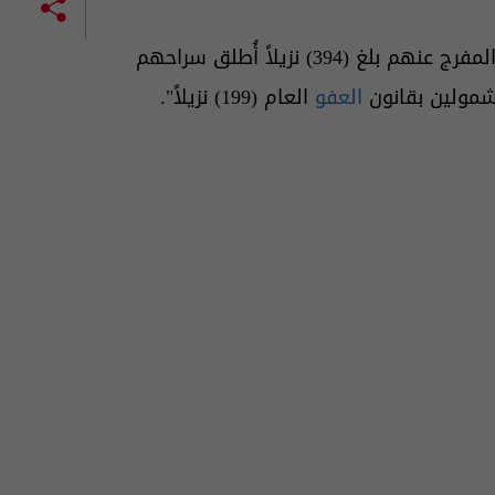
وذكرت الوزارة في بيان ورد للسومرية نيوز، أن "من بين المفرج عنهم بلغ (394) نزيلاً أُطلق سراحهم
مشمولين بقانون
العفو
العام (199) نزيلاً".