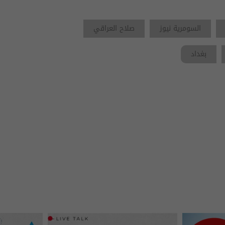
السومرية نيوز
صلاح العراقي
بغداد