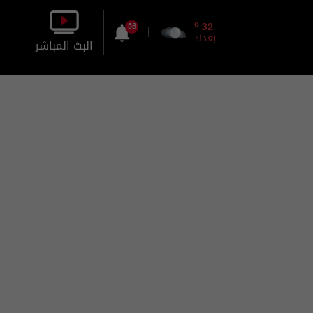
o
32
58
بغداد
البث المباشر
بالصورة
بالصوت