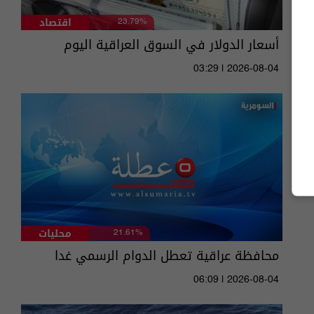
اقتصاد
23.79%
أسعار الدولار في السوق العراقية اليوم
03:29 | 2026-08-04
محليات
21.61%
محافظة عراقية تعطل الدوام الرسمي غدا
06:09 | 2026-08-04