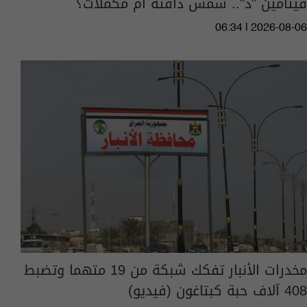
فيتامين "د".. شمس دافئة أم مكملات؟
06:34 | 2026-08-06
مخدرات الأنبار تفكك شبكة من 19 متهما وتضبط
408 آلاف حبة كبتاغون (فيديو)