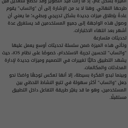
الميزة بشكل عام، إذ ما زالت قيد التطوير وقد تخضع للتعديل قبل
طرحها النهائي. وهنا لا بد من الإشارة إلى أن "واتساب" يقوم
عادةً بإطلاق ميزات جديدة بشكل تدريجي وبطيء؛ ما يعني أن
وصول هذه الواجهة إلى جميع المستخدمين قد يستغرق عدة
أشهر بعد انتهاء الاختبارات.
تحديثات متسارعة
وتأتي هذه الميزة ضمن سلسلة تحديثات أوسع يعمل عليها
"واتساب" لتحسين تجربة الاستخدام، خصوصًا على نظام iOS، حيث
يشهد التطبيق حاليًّا تغييرات في التصميم وميزات جديدة لإدارة
المحادثات والمكالمات.
وبينما تبدو الفكرة بسيطة، إلا أنها تعكس توجهًا واضحًا نحو
جعل "واتساب" أكثر سهولة في تتبع النشاط اللحظي بين
المستخدمين، وهو ما قد يغيّر طريقة التفاعل داخل التطبيق
مستقبلًا.