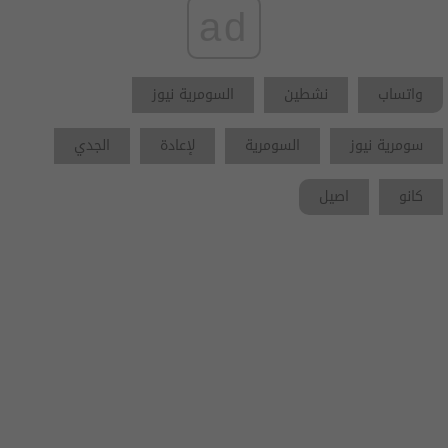
ad
واتساب
نشطين
السومرية نيوز
سومرية نيوز
السومرية
ﻹعادة
الجدي
كانو
اصيل