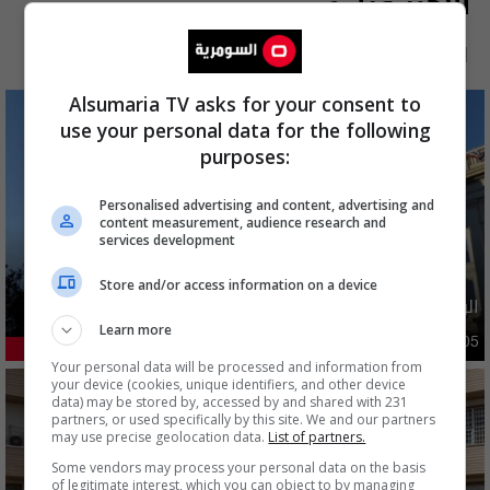
الأكثر قراءة
الآن
48 ساعة
7 أيام
شهر
Alsumaria TV asks for your consent to
use your personal data for the following
purposes:
Personalised advertising and content, advertising and
content measurement, audience research and
services development
Store and/or access information on a device
الولايات المتحدة تعلن رفع عقوبات عن ايران
Learn more
دوليات
10:10 | 2026-08-05
41.43%
Your personal data will be processed and information from
your device (cookies, unique identifiers, and other device
data) may be stored by, accessed by and shared with 231
partners, or used specifically by this site. We and our partners
may use precise geolocation data.
List of partners.
Some vendors may process your personal data on the basis
of legitimate interest, which you can object to by managing