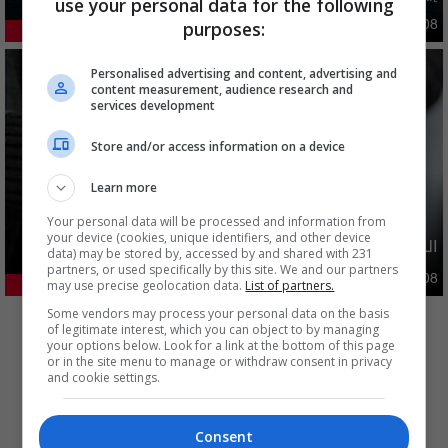
use your personal data for the following
دوليات
purposes:
09:47 | 2026-08-08
43.77%
Personalised advertising and content, advertising and
content measurement, audience research and
services development
Store and/or access information on a device
Learn more
Your personal data will be processed and information from
your device (cookies, unique identifiers, and other device
الدولار ينخفض اليوم.. الأسعار مقاربة لـ 150 الفا
data) may be stored by, accessed by and shared with 231
partners, or used specifically by this site. We and our partners
اقتصاد
04:08 | 2026-08-08
may use precise geolocation data.
List of partners.
23.2%
المزيد
Some vendors may process your personal data on the basis
of legitimate interest, which you can object to by managing
your options below. Look for a link at the bottom of this page
or in the site menu to manage or withdraw consent in privacy
and cookie settings.
Consent