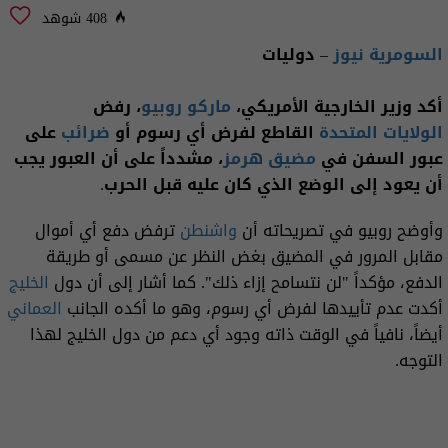
408 شوهد
السومرية نيوز
– دوليات
أكد وزير الخارجية الأمريكي،
ماركو روبيو
، رفض
الولايات المتحدة
القاطع لفرض أي رسوم أو
ضرائب
على
عبور السفن في
مضيق هرمز
، مشدداً على أن العبور يجب
أن يعود إلى الوضع الذي كان عليه قبل الحرب.
وأوضح روبيو في تصريحاته أن
واشنطن
ترفض دفع أي أموال
مقابل المرور في المضيق بغض النظر عن مسمى أو طريقة
الدفع، مؤكداً "لن نتسامح إزاء ذلك". كما أشار إلى أن دول
الخليج
أكدت عدم تأييدها لفرض أي رسوم، وهو ما أكده الجانب
العماني
أيضاً، نافياً في الوقت ذاته وجود أي دعم من دول الخليج لهذا
التوجه.