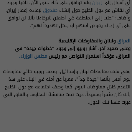
أي أموال إلى
إيران
ولم توافق على ذلك حتى الآن، نافياً وجود
أي نقاش مع دول الخليج حول إنشاء
صندوق
لإعادة إعمار إيران.
وأضاف: "جئت إلى المنطقة كي أطمئن شركاءنا بأننا لن نوافق
على أي إجراء يقوض أمنهم أو يمثل تهديداً لهم".
العراق
ولبنان والمفاوضات الإقليمية
وعلى صعيد آخر، أشار روبيو إلى وجود "خطوات جيدة" في
العراق، مؤكداً استمرار التواصل مع رئيس
مجلس الوزراء.
وفي ملف مفاوضات لبنان وإسرائيل، وصف روبيو نتائج مفاوضات
يوم أمس بأنها "جيدة جداً"، معرباً عن أمله في البناء على هذا
التقدم خلال مفاوضات اليوم. كما وصف اجتماعه مع دول الخليج
بأنه كان مثمراً ومفيداً، حيث تمت مناقشة المخاوف والقلق التي
عبرت عنها تلك الدول.