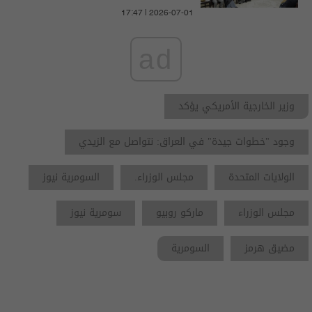
17:47 | 2026-07-01
ad
وزير الخارجية الأمريكي يؤكد
وجود "خطوات جيدة" في العراق: نتواصل مع الزيدي
الولايات المتحدة
مجلس الوزراء.
السومرية نيوز
مجلس الوزراء
ماركو روبيو
سومرية نيوز
مضيق هرمز
السومرية