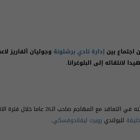
 اجتماع بين
إدارة نادي برشلونة
وجوليان ألفاريز لاع
دا لانتقاله إلى البلوغرانا.
وكان برشلونة قد أبدى رغبته في التعاقد مع ا
ليفة
للبولندي
روبرت ليفاندوفسكي
.