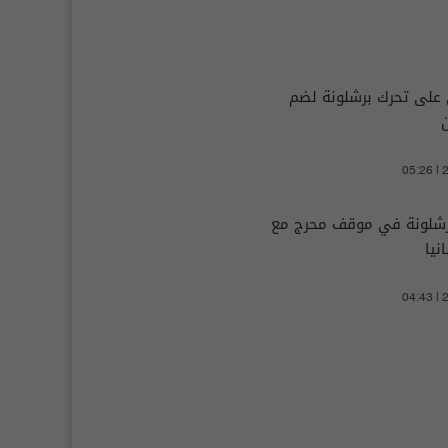
 على تحرك برشلونة لضم
05:26 |
شلونة في موقف محرج مع
نيا
04:43 |