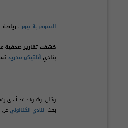
السومرية نيوز
ـ رياضة
كشفت تقارير صحفية عن
بنادي
أتلتيكو مدريد
تمهي
بحث
النادي الكتالوني
عن
خ