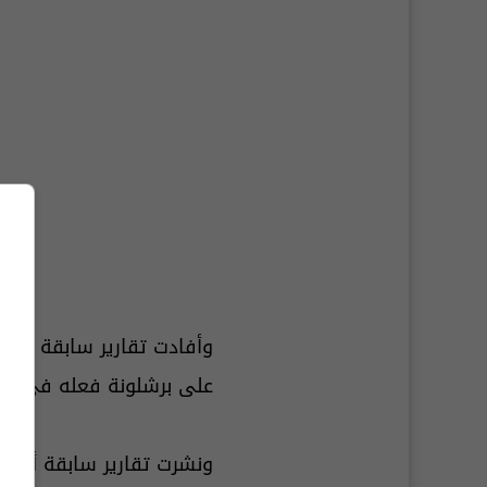
وأفادت تقارير سابقة بأن
أ
على برشلونة فعله في ظل 
ونشرت تقارير سابقة أن
با