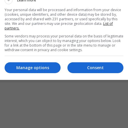
Learn more
لغ المالي الذي يطلبه أتلتيكو.
Your personal data will be processed and information from your device
(cookies, unique identifiers, and other device data) may be stored by,
accessed by and shared with 231 partners, or used specifically by this
ورتيفو
"
الإسبانية
فإن ديكو اجتمع مع وكيل أعمال جوليان أ
site. We and our partners may use precise geolocation data.
List of
partners.
ر الاجتماع خوانما
لوبيز
، الذي قد يكون له دور حاسم في إ
Some vendors may process your personal data on the basis of legitimate
interest, which you can object to by managing your options below. Look
 فهم واثقون من أن علاقتهم الجيدة مع أتلتيكو
مدريد
ستسهل
for a link at the bottom of this page or in the site menu to manage or
withdraw consent in privacy and cookie settings.
Manage options
Consent