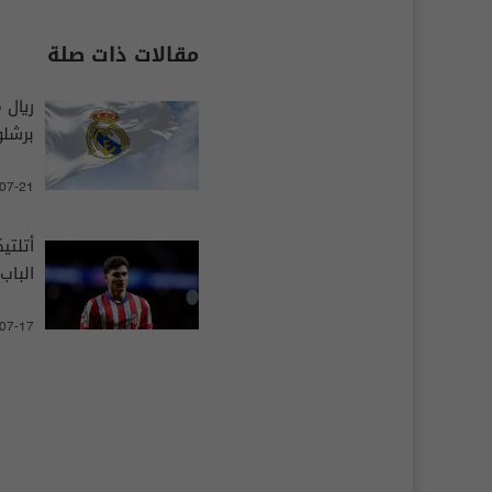
مقالات ذات صلة
ريال 
برشلو
-07-21
أتلتي
الباب
-07-17