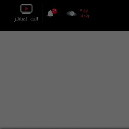
o
32
27
بغداد
البث المباشر
بالصورة
بالصوت