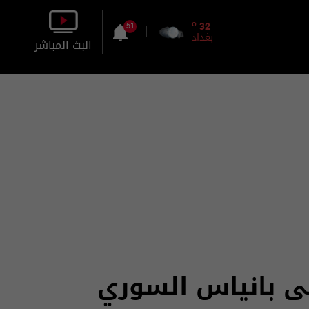
o
32
51
بغداد
البث المباشر
بالصورة
بالصوت
لى بانياس السوري