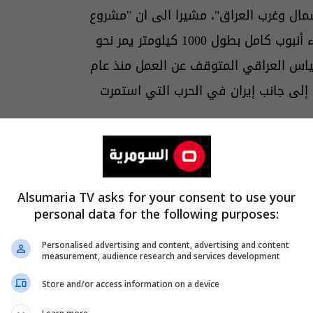
 وغرب العراق"، مشيرا الى ان "مشروع
النفط الإيراني إلى ميناء بانياس يتضمن خطين الأول بناء أنبوب كامل بطول 1000 كيلومتر يمر نحو
نياس العراقي المتوقف عن العمل منذ عام
ى جانب إيران في الحرب التي استمرت
لى نفقة إيران واستخدامه في التصدير، إلى
افتا إلى أن "طاقة هذا الأنبوب تصل إلى
Alsumaria TV asks for your consent to use your
personal data for the following purposes:
Personalised advertising and content, advertising and content
measurement, audience research and services development
اق عبر
سهل نينوى
شمال العراق ويدخل
Store and/or access information on a device
لساحل السوري"، موضحا ان "العراق لم يرد