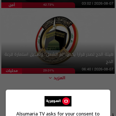
أمن
03:02 | 2026-08-07
42.73%
هيئة الحج تصدر قرارا يخص "لم الشمل" وتعديل استمارة قرعة
الحج
محليات
06:40 | 2026-08-07
29.01%
المزيد
Alsumaria TV asks for your consent to