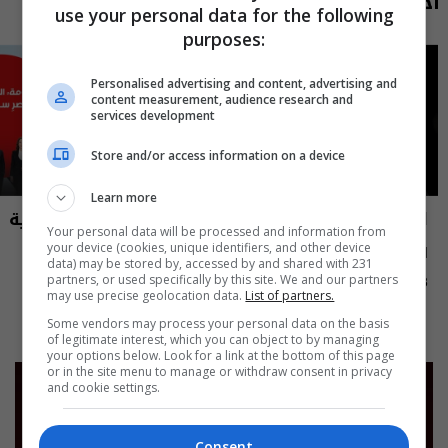
أحدث الحلقات
use your personal data for the following
purposes:
Personalised advertising and content, advertising and
content measurement, audience research and
services development
Store and/or access information on a device
Learn more
العراق في دقيقة
نشرة أخبار السومرية
Your personal data will be processed and information from
your device (cookies, unique identifiers, and other device
العراق في دقيقة 08-08-2026 | 2026
نشرة ٧ آب ٢٠٢٦ | 2026
data) may be stored by, accessed by and shared with 231
partners, or used specifically by this site. We and our partners
12:45 | 2026-08-07
13:00 | 2026-08-08
may use precise geolocation data.
List of partners.
Some vendors may process your personal data on the basis
of legitimate interest, which you can object to by managing
your options below. Look for a link at the bottom of this page
or in the site menu to manage or withdraw consent in privacy
and cookie settings.
Consent