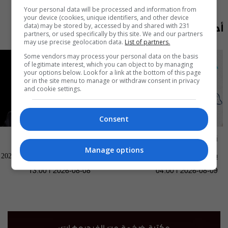
Your personal data will be processed and information from
your device (cookies, unique identifiers, and other device
أحدث الحلقات
data) may be stored by, accessed by and shared with 231
partners, or used specifically by this site. We and our partners
may use precise geolocation data.
List of partners.
Some vendors may process your personal data on the basis
of legitimate interest, which you can object to by managing
your options below. Look for a link at the bottom of this page
or in the site menu to manage or withdraw consent in privacy
and cookie settings.
Consent
ناس وناس
العراق في دقيقة
Manage options
بغداد الصدرية - ناس وناس م٩ -
العراق في دقيقة 08-08-2026 | 2026
الحلقة ٩٦ | الموسم 9
13:00 | 2026-08-08
04:00 | 2026-08-09