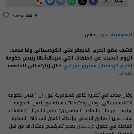
+A
-A
444 شوهد
السومرية نيوز
ـ خاص
كشف عضو الحزب الديمقراطي الكردستاني وفا محمد،
اليوم السبت، عن الملفات التي سيناقشها رئيس حكومة
إقليم كردستان
مسرور بارزاني
خلال زيارته الى العاصمة
بغداد
.
وقال محمد في تصريح خاص للسومرية نيوز، ان "رئيس حكومة
الإقليم سيبقى يومين واجتماعاته ستتم مع رئيس الحكومة
ورئيس البرلمان والقادة السياسيين"، مشيرا الى ان "مناقشة
ملف تعزيز التعاون النفطي وإعطاء الأمان للشركات النفطية
العاملة في حقول
كردستان
بعدم تعرضهم لاعتداءات من قبل
الفصائل المسلحة".