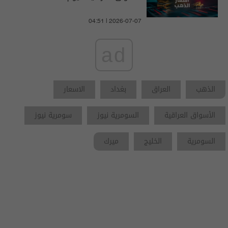
04:51 | 2026-07-07
ad
الذهب
العراق
بغداد
الاسعار
الأسواق العراقية
السومرية نيوز
سومرية نيوز
السومرية
الخليج
ميرك