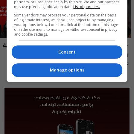
partners, or used specifically by this site. We and our partners
may use precise geolocation data.
List of partners.
Some vendors may process your personal data on the basis
of legitimate interest, which you can object to by managing
your options below. Look for a link at the bottom of this page
or in the site menu to manage or withdraw consent in privacy
and cookie settings.
مايك السومرية
نشرة أخبار السومرية
Consent
الاعلامية والممثلة نغم المسعودي -
نشرة ٥ آب ٢٠٢٦ | 2026
MIC Alsumaria م٢ - الحلقة ١٠ | season
12:45 | 2026-08-05
15:30 | 2026-08-05
2
Manage options