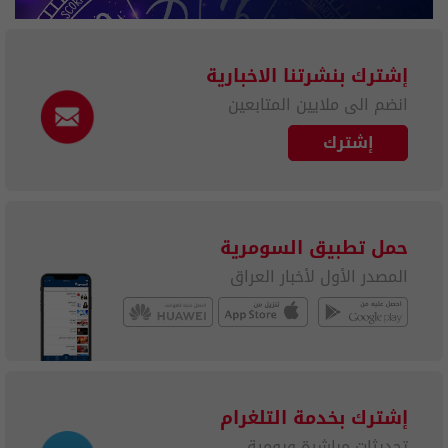
إشترك بنشرتنا الاخبارية
انضم الى ملايين المتابعين
إشترك
حمل تطبيق السومرية
المصدر الأول لأخبار العراق
إشترك بخدمة التلغرام
تحديثات مباشرة ويومية