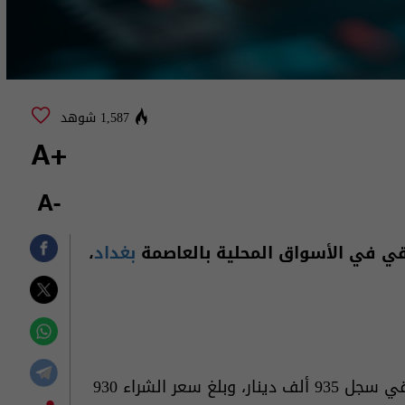
1,587 شوهد
+A
-A
اقي في الأسواق المحلية بالعاصمة
بغداد
،
وسجل سعر بيع المثقال الواحد عيار 21 من الذهب العراقي سجل 935 ألف دينار، وبلغ سعر الشراء 930