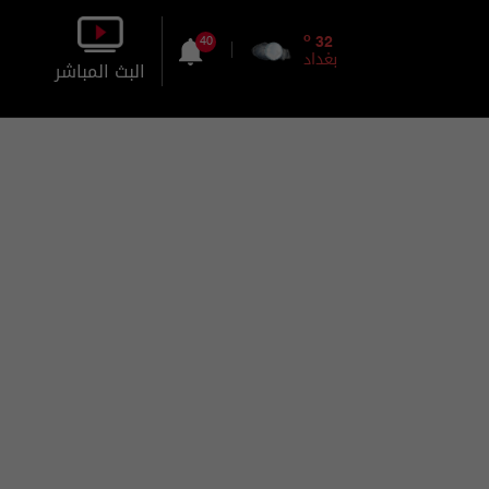
o
32
40
بغداد
البث المباشر
بالصورة
بالصوت