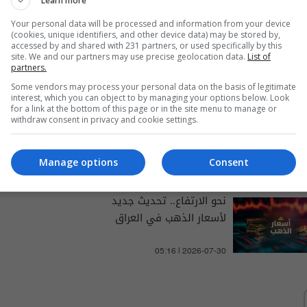
Learn more
Your personal data will be processed and information from your device
(cookies, unique identifiers, and other device data) may be stored by,
والتغطيات الخاصة
accessed by and shared with 231 partners, or used specifically by this
site. We and our partners may use precise geolocation data.
List of
partners.
Some vendors may process your personal data on the basis of legitimate
interest, which you can object to by managing your options below. Look
for a link at the bottom of this page or in the site menu to manage or
الدولار يتحرك قبل العيد.. آخر
withdraw consent in privacy and cookie settings.
تحديث للأسعار في العراق
Manage options
Consent
03:39 | 2026-05-25
نحو الارتفاع.. تحديث جديد
لأسعار الذهب في العراق
05:16 | 2026-07-30