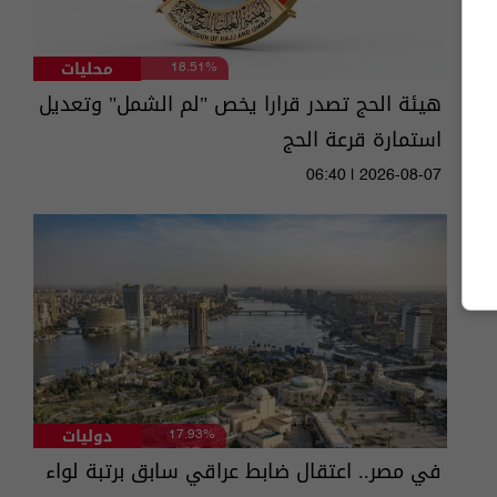
محليات
18.51%
هيئة الحج تصدر قرارا يخص "لم الشمل" وتعديل
استمارة قرعة الحج
06:40 | 2026-08-07
دوليات
17.93%
في مصر.. اعتقال ضابط عراقي سابق برتبة لواء