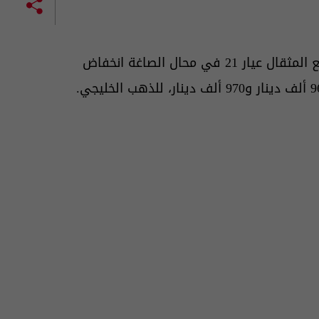
وفيما يخص أسعار الذهب في محال الصاغة بلغ سعر بيع المثقال عيار 21 في محال الصاغة انخفاض