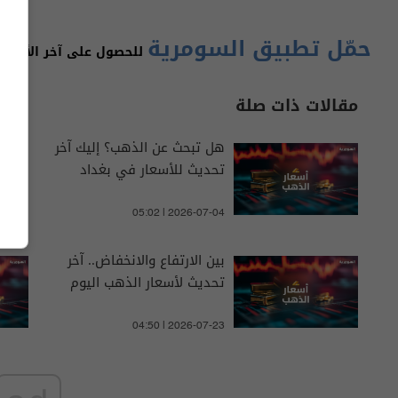
حمّل تطبيق السومرية
للحصول على آخر الأخبار 
مقالات ذات صلة
هل تبحث عن الذهب؟ إليك آخر
تحديث للأسعار في بغداد
05:02 | 2026-07-04
بين الارتفاع والانخفاض.. آخر
تحديث لأسعار الذهب اليوم
04:50 | 2026-07-23