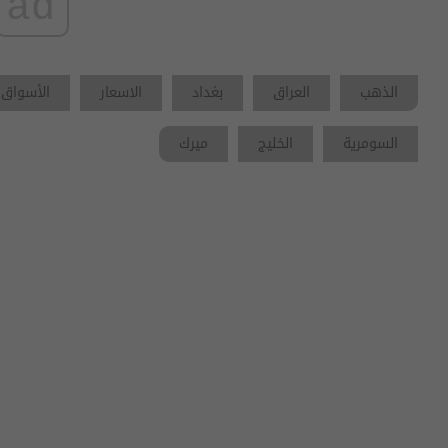
ad
الذهب
العراق
بغداد
الاسعار
الأسواق 
السومرية
الخليج
ميرك