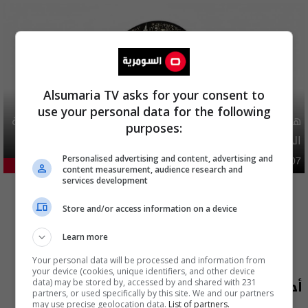
Alsumaria TV asks for your consent to
use your personal data for the following
هيئة الحج تصدر قرارا يخص "لم الشمل" وتعديل استمارة قرعة
purposes:
الحج
Personalised advertising and content, advertising and
محليات
06:40 | 2026-08-07
28.86%
content measurement, audience research and
المزيد
services development
Store and/or access information on a device
Learn more
Your personal data will be processed and information from
your device (cookies, unique identifiers, and other device
أحدث الحلقات
data) may be stored by, accessed by and shared with 231
partners, or used specifically by this site. We and our partners
may use precise geolocation data.
List of partners.