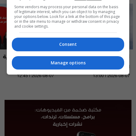
Some vendors may process your personal data on the basis
of legitimate interest, which you can object to by managing
your options below. Look for a link at the bottom of this page
or in the site menu to manage or withdraw consent in privacy
and cookie settings.
Consent
العراق في دقيقة
نشرة أخبار السومرية
Manage options
العراق في دقيقة 07-08-2026 | 2026
نشرة ٧ آب ٢٠٢٦ | 2026
12:45 | 2026-08-07
13:00 | 2026-08-07