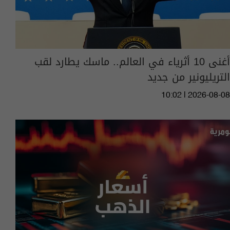
أغنى 10 أثرياء في العالم.. ماسك يطارد لقب
التريليونير من جديد
10:02 | 2026-08-08