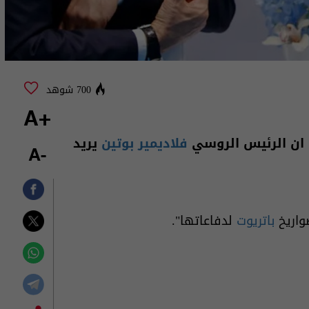
700 شوهد
+A
، ان الرئيس الروسي
فلاديمير بوتين
يريد
-A
واريخ
باتريوت
لدفاعاتها".