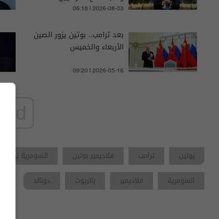
06:18 | 2026-08-03
بعد ترامب.. بوتين يزور الصين
الأربعاء والخميس
09:20 | 2026-05-16
ad
بوتين
ترامب
فلاديمير بوتين
السومرية نيوز
السومرية
فلاديمير
باتريوت
دونالد