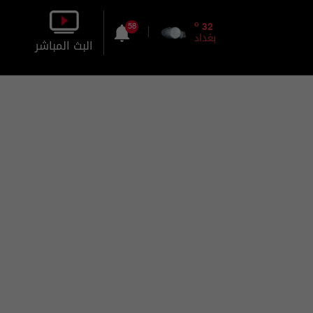
o
32
58
بغداد
البث المباشر
بالصورة
بالصوت