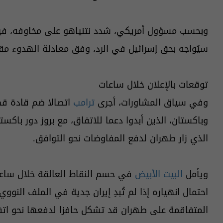
وبحسب مسؤول أمريكي، شدد نتنياهو على مخاوفه، في
سيُواجه بحق إسرائيل في الرد، وفق معادلة الهدوء مقا
توقعات بالإعلان خلال ساعات
وفي سياق المشاورات، أجرى
ترامب
اتصالا ضم قادة قطر
وباكستان، الذين أبدوا دعما للاتفاق، مع بروز دور باكس
الذي زار طهران لدفع المفاوضات نحو التوافق.
ويأمل
البيت الأبيض
في حسم النقاط العالقة خلال ساعا
احتمال انهياره إذا لم تُبدِ إيران جدية في الملف النو
المتفاقمة على طهران قد تشكل حافزا لدفعها نحو ا