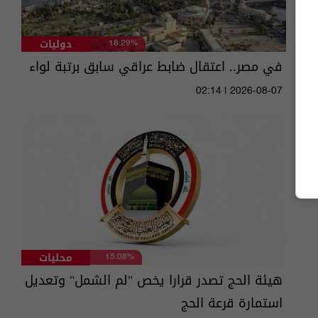
دوليات
18.29%
في مصر.. اعتقال ضابط عراقي سابق برتبة لواء
02:14 | 2026-08-07
محليات
15.08%
هيئة الحج تصدر قرارا يخص "لم الشمل" وتعديل
استمارة قرعة الحج