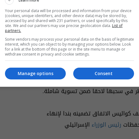
Learn more
لتزام إيراني بعدم تطوير أسلحة نووية،
Your personal data will be processed and information from your device
(cookies, unique identifiers, and other device data) may be stored by,
accessed by and shared with 231 partners, or used specifically by this
خلص من المخزون عالي التخصيب.
site. We and our partners may use precise geolocation data.
List of
partners.
Some vendors may process your personal data on the basis of legitimate
طاء بشأن استعدادها لخطوات مرنة، مقابل
interest, which you can object to by managing your options below. Look
for a link at the bottom of this page or in the site menu to manage or
withdraw consent in privacy and cookie settings.
 المجمدة ضمن اتفاق نهائي قابل للتحقق.
Manage options
Consent
ُبقي
الولايات المتحدة
قواتها التي عززت
نظر في سحبها لاحقا ضمن تسوية شاملة.
ف كواليس الاتفاق تضمينه بندا لإنهاء
تحفظات
رئيس الوزراء
الإسرائيلي