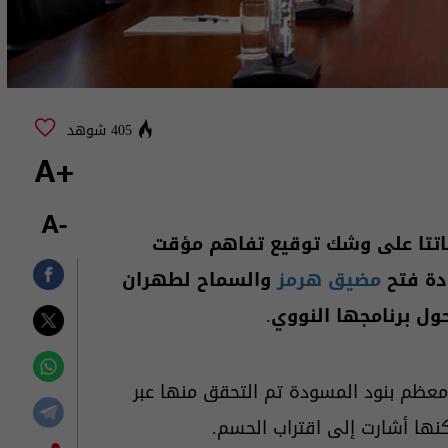
405 شوهد
+A
-A
اتتا على وشك توقيع تفاهم مؤقت
مضيق هرمز
والسماح لطهران
ول برنامجها النووي.
ظم بنود المسودة تم التحقق منها عبر
نها أشارت إلى اقتراب الحسم.