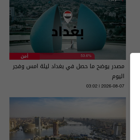
أمن
53.6%
مصدر يوضح ما حصل في بغداد ليلة امس وفجر
اليوم
03:02 | 2026-08-07