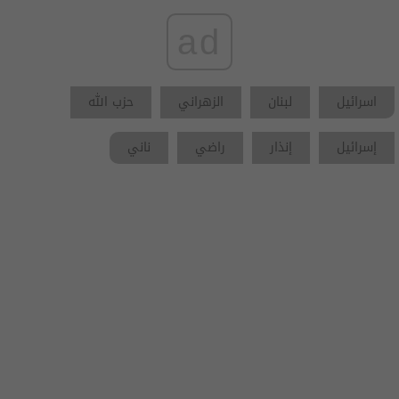
ad
اسرائيل
لبنان
الزهراني
حزب الله
إسرائيل
إنذار
راضي
ناني