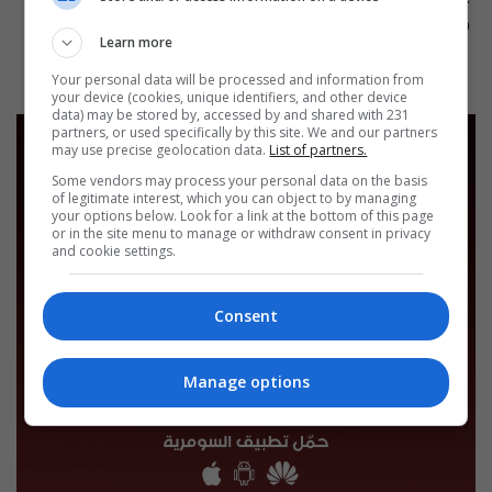
الحلقة ٩٦ | الموسم 9
13:00 | 2026-08-08
04:00 | 2026-08-09
Learn more
Your personal data will be processed and information from
your device (cookies, unique identifiers, and other device
data) may be stored by, accessed by and shared with 231
partners, or used specifically by this site. We and our partners
may use precise geolocation data.
List of partners.
Some vendors may process your personal data on the basis
of legitimate interest, which you can object to by managing
your options below. Look for a link at the bottom of this page
or in the site menu to manage or withdraw consent in privacy
and cookie settings.
Consent
Manage options