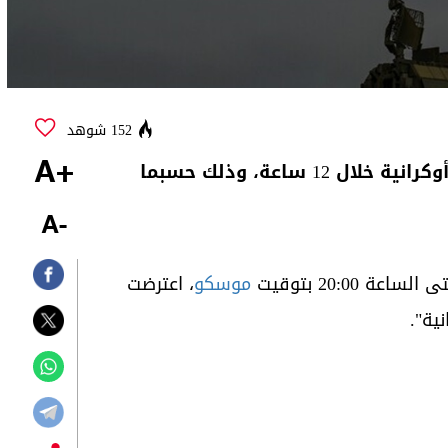
152 شوهد
، اليوم الاثنين، عن إسقاط 33 مسيرة أوكرانية خلال 12 ساعة، وذلك حسبما
+A
-A
موسكو
، اعترضت