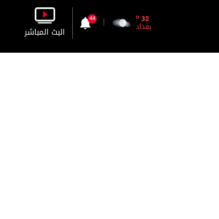
o
32
44
بغداد
البث المباشر
بالصورة
بالصوت