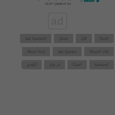
13:37 | 2026-07-01
ad
امريكا
قتل
مسلح
السومرية نيوز
قائد الشرطة
سومرية نيوز
إدارة شرطة
السومرية
أمريكا
ان ويل
أنتوني