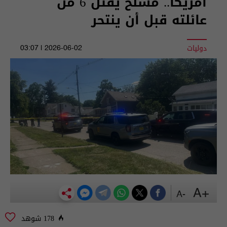
أمريكا.. مسلح يقتل 6 من
عائلته قبل أن ينتحر
دوليات
2026-06-02 | 03:07
+A
-A
178 شوهد