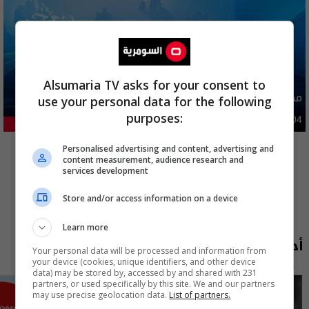
Alsumaria TV asks for your consent to
محافظة عراقية تعطل الدوام الرسمي غدا
use your personal data for the following
purposes:
محليات
06:09 | 2026-08-04
22.29%
المزيد
Personalised advertising and content, advertising and
content measurement, audience research and
services development
Store and/or access information on a device
Learn more
أحدث الحلقات
Your personal data will be processed and information from
your device (cookies, unique identifiers, and other device
data) may be stored by, accessed by and shared with 231
partners, or used specifically by this site. We and our partners
may use precise geolocation data.
List of partners.