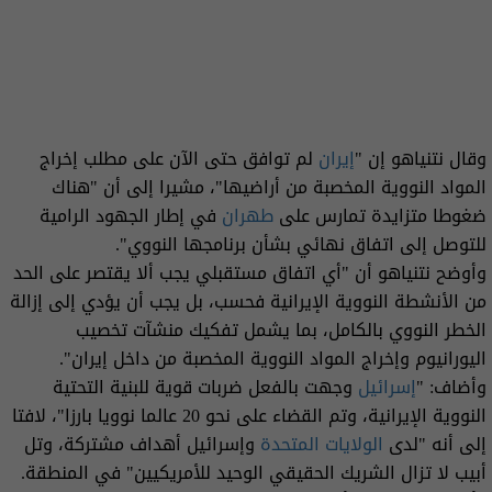
وقال نتنياهو إن "
إيران
لم توافق حتى الآن على مطلب إخراج
المواد النووية المخصبة من أراضيها"، مشيرا إلى أن "هناك
ضغوطا متزايدة تمارس على
طهران
في إطار الجهود الرامية
للتوصل إلى اتفاق نهائي بشأن برنامجها النووي".
وأوضح نتنياهو أن "أي اتفاق مستقبلي يجب ألا يقتصر على الحد
من الأنشطة النووية الإيرانية فحسب، بل يجب أن يؤدي إلى إزالة
الخطر النووي بالكامل، بما يشمل تفكيك منشآت تخصيب
اليورانيوم وإخراج المواد النووية المخصبة من داخل إيران".
وأضاف: "
إسرائيل
وجهت بالفعل ضربات قوية للبنية التحتية
النووية الإيرانية، وتم القضاء على نحو 20 عالما نوويا بارزا"، لافتا
إلى أنه "لدى
الولايات المتحدة
وإسرائيل أهداف مشتركة، وتل
أبيب لا تزال الشريك الحقيقي الوحيد للأمريكيين" في المنطقة.