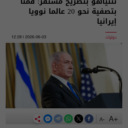
نتنياهو بتصريح مستفز: قمنا
بتصفية نحو 20 عالما نوويا
إيرانيا
دوليات
2026-06-03 | 12:28
+A
-A