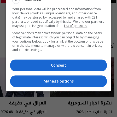
اقتصاد
Learn more
22.13%
المزيد
Your personal data will be processed and information from
your device (cookies, unique identifiers, and other device
data) may be stored by, accessed by and shared with 231
partners, or used specifically by this site. We and our partners
may use precise geolocation data.
List of partners.
Some vendors may process your personal data on the basis
of legitimate interest, which you can object to by managing
your options below. Look for a link at the bottom of this page
أحدث الحلقات
or in the site menu to manage or withdraw consent in privacy
and cookie settings.
Consent
Manage options
نشرة أخبار السومرية
العراق في دقيقة
نشرة ١٠ آب ٢٠٢٦ | 2026
العراق في دقيقة 10-08-2026 | 2026