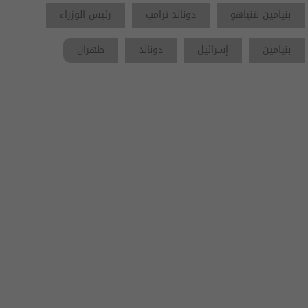
بنيامين نتنياهو
دونالد ترامب
رئيس الوزراء
بنيامين
إسرائيل
دونالد
طهران