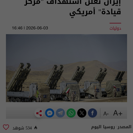
إيران تعلن استهداف "مركز
قيادة" أمريكي
دوليات
2026-06-03 | 16:46
+A
-A
المصدر:
روسيا اليوم
534 شوهد