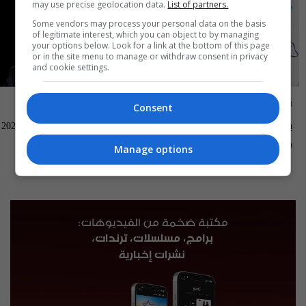
may use precise geolocation data.
List of partners.
Some vendors may process your personal data on the basis
of legitimate interest, which you can object to by managing
your options below. Look for a link at the bottom of this page
or in the site menu to manage or withdraw consent in privacy
and cookie settings.
ناس وناس
العراق في دقيقة
Consent
بغداد الصدرية - ناس وناس م٩ -
العراق في دقيقة 08-08-2026 | 2026
الحلقة ٩٦ | الموسم 9
13:00 | 2026-08-08
04:00 | 2026-08-09
Manage options