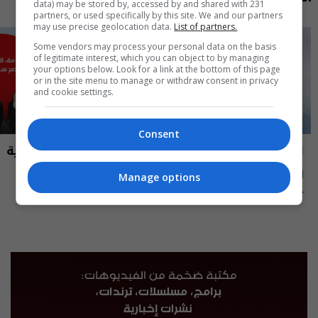
data) may be stored by, accessed by and shared with 231
partners, or used specifically by this site. We and our partners
may use precise geolocation data.
List of partners.
Some vendors may process your personal data on the basis
of legitimate interest, which you can object to by managing
your options below. Look for a link at the bottom of this page
or in the site menu to manage or withdraw consent in privacy
and cookie settings.
Consent
العراق في دقيقة
نشرة أخبار السومرية
العراق في دقيقة 07-08-2026 | 2026
نشرة ٧ آب ٢٠٢٦ | 2026
Manage options
12:45 | 2026-08-07
13:00 | 2026-08-07