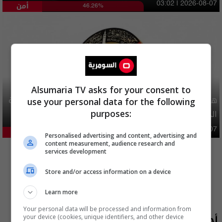
أمن
03:02 | 2026-08-07
46.26%
Alsumaria TV asks for your consent to
هيئة الحج تصدر قرارا يخص "لم الشمل" وتعديل استمارة قرعة
use your personal data for the following
الحج
purposes:
محليات
06:40 | 2026-08-07
25.35%
Personalised advertising and content, advertising and
المزيد
content measurement, audience research and
services development
Store and/or access information on a device
Learn more
Your personal data will be processed and information from
أحدث الحلقات
your device (cookies, unique identifiers, and other device