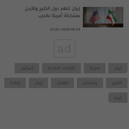
إيران تتهم دول الخليج والأردن
بمشاركة أمريكا بالحرب
02:26 | 2026-05-23
ad
ايران
امريكا
الولايات المتحدة
إسرائيل
الخليج
واشنطن
طهران
إيران
ﻹعادة
غريم