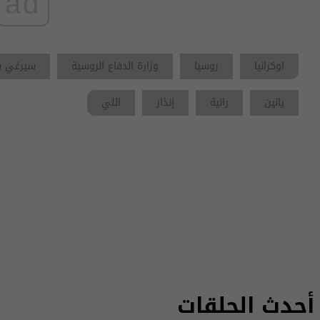
ad
اوكرانيا
روسيا
وزارة الدفاع الروسية
سيرغي س
يانين
رانية
إنذار
اللي
أحدث الحلقات