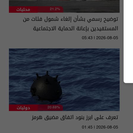
محليات
21.2%
توضيح رسمي بشأن إلغاء شمول فئات من
المستفيدين بإعانة الحماية الاجتماعية
05:43 | 2026-08-05
دوليات
20.69%
تعرف على ابرز بنود اتفاق مضيق هرمز
01:45 | 2026-08-05