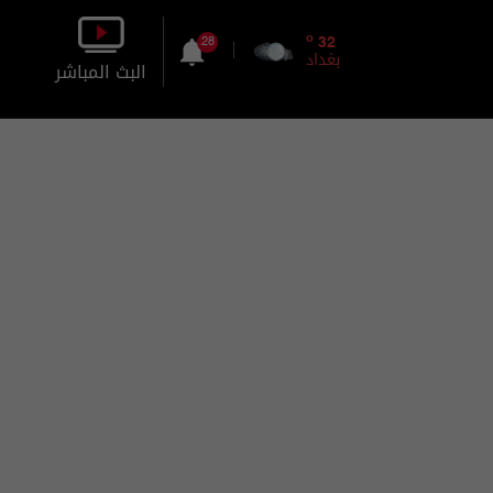
o
32
28
بغداد
البث المباشر
بالصورة
بالصوت