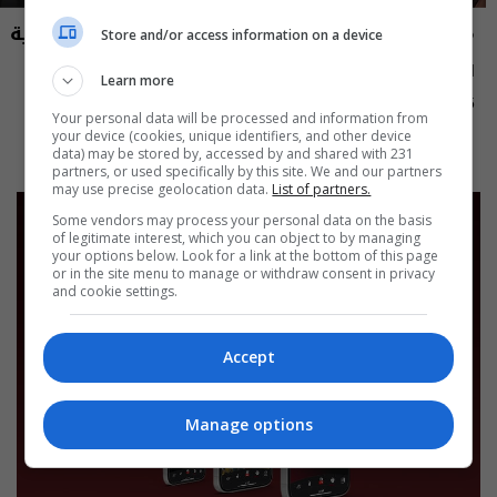
مايك السومرية
نشرة أخبار السومرية
Store and/or access information on a device
الاعلامية والممثلة نغم المسعودي -
نشرة ٥ آب ٢٠٢٦ | 2026
Learn more
MIC Alsumaria م٢ - الحلقة ١٠ | season
12:45 | 2026-08-05
15:30 | 2026-08-05
Your personal data will be processed and information from
2
your device (cookies, unique identifiers, and other device
data) may be stored by, accessed by and shared with 231
partners, or used specifically by this site. We and our partners
may use precise geolocation data.
List of partners.
Some vendors may process your personal data on the basis
of legitimate interest, which you can object to by managing
your options below. Look for a link at the bottom of this page
or in the site menu to manage or withdraw consent in privacy
and cookie settings.
Accept
Manage options