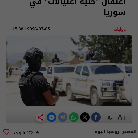
اعتقال "خلية اغتيالات" في
سوريا
دوليات
2026-07-05 | 15:38
+A
-A
المصدر:
روسيا اليوم
272 شوهد