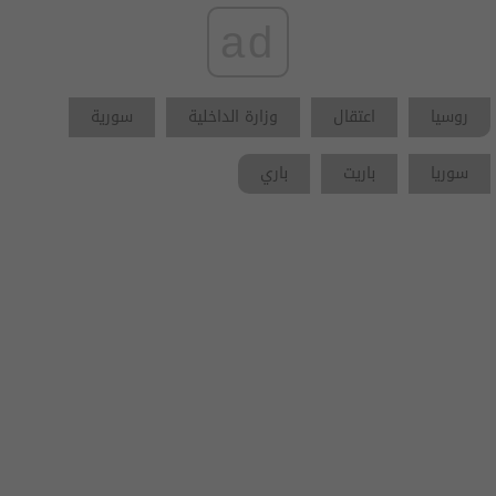
ad
روسيا
اعتقال
وزارة الداخلية
سورية
سوريا
باريت
باري