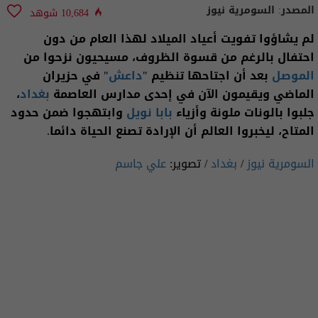
المصدر:
السومرية نيوز
10,684 شوهد
لم يشاؤوا تفويت أعياد الميلاد لهذا العام من دون
احتفال بالرغم من قسوة الظروف، مسيحيون نزحوا من
الموصل
بعد أن اجتاحها تنظيم "
داعش
" في حزيران
الماضي ويقيمون الآن في إحدى مدارس العاصمة
بغداد
،
جلبوا بالونات ملونة وأزياء
بابا نويل
وابتهجوا ضمن حدود
المتاح، ليخبروا العالم أن الإرادة تصنع الحياة دائما.
السومرية نيوز
/
بغداد
/ تصوير:
علي جاسم