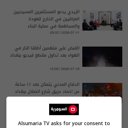
الزيدي يدعو المستثمرين المسيحيين
العراقيين في الخارج للعودة
والمساهمة في عملية البناء
09:02 | 2026-07-11
القبض على متهمين أطلقا النار في
الهواء بعد تداول مقطع فيديو ببغداد
12:06 | 2026-07-18
الدفاع المدني يتمكن بعد 11 ساعة
من اخماد حريق شارع الضلال ببغداد
03:41 | 2026-07-06
Alsumaria TV asks for your consent to