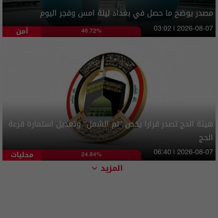
مصدر يوضح ما حصل في بغداد ليلة امس وفجر اليوم
أمن
03:02 | 2026-08-07
46.72%
هيئة الحج تصدر قرارا يخص "لم الشمل" وتعديل استمارة قرعة
الحج
محليات
06:40 | 2026-08-07
24.84%
المزيد