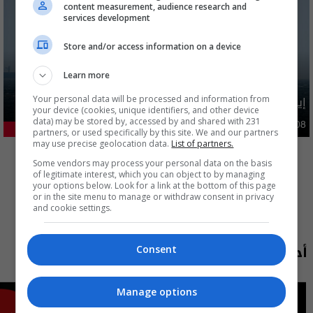
content measurement, audience research and
services development
Store and/or access information on a device
Learn more
إيران تطرح 6 شروط مقابل فتح هرمز بينها تتعلق بالعراق
Your personal data will be processed and information from
your device (cookies, unique identifiers, and other device
data) may be stored by, accessed by and shared with 231
دوليات
09:47 | 2026-08-08
22.95%
partners, or used specifically by this site. We and our partners
المزيد
may use precise geolocation data.
List of partners.
Some vendors may process your personal data on the basis
of legitimate interest, which you can object to by managing
your options below. Look for a link at the bottom of this page
or in the site menu to manage or withdraw consent in privacy
and cookie settings.
أحدث الحلقات
Consent
Manage options