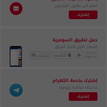
انضم الى ملايين المتابعين
إشترك
حمل تطبيق السومرية
المصدر الأول لأخبار العراق
إشترك بخدمة التلغرام
تحديثات مباشرة ويومية
إشترك