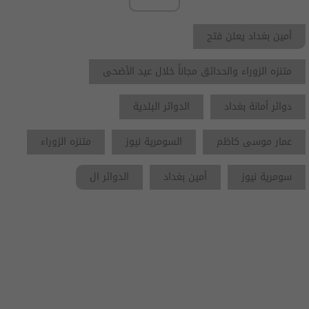
أمين بغداد يعلن فتح
متنزه الزوراء والحدائق مجاناً خلال عيد الأضحى
دوائر أمانة بغداد
الدوائر البلدية
عمار موسى كاظم
السومرية نيوز
متنزه الزوراء
سومرية نيوز
أمين بغداد
الدوائر ال