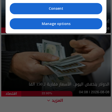
Consent
إيران تطرح 6 شروط مقابل فتح هرمز بينها تتعلق بالعراق
Manage options
دوليات
09:47 | 2026-08-08
43.07%
الدولار ينخفض اليوم.. الأسعار مقاربة لـ 150 الفا
اقتصاد
04:08 | 2026-08-08
22.93%
المزيد