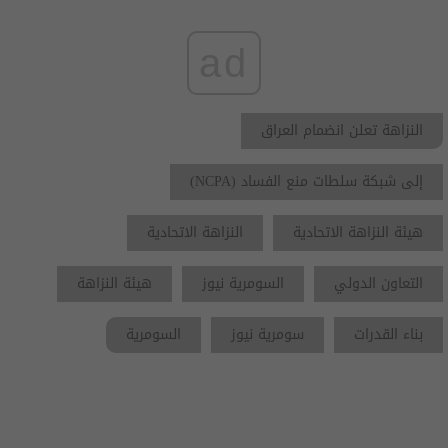
ad
النزاهة تعلن انضمام العراق
إلى شبكة سلطات منع الفساد (NCPA)
هيئة النزاهة الاتحادية
النزاهة الاتحادية
التعاون الدولي
السومرية نيوز
هيئة النزاهة
بناء القدرات
سومرية نيوز
السومرية