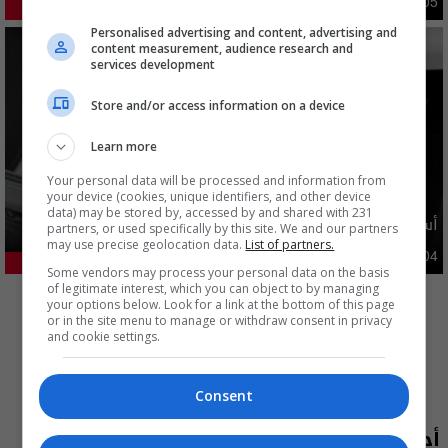
دوليات
10:10 | 2026-08-05
35.3%
Personalised advertising and content, advertising and
content measurement, audience research and
services development
Store and/or access information on a device
Learn more
Your personal data will be processed and information from
your device (cookies, unique identifiers, and other device
data) may be stored by, accessed by and shared with 231
أسعار الدولار في السوق العراقية اليوم
partners, or used specifically by this site. We and our partners
may use precise geolocation data.
List of partners.
اقتصاد
03:29 | 2026-08-04
23.9%
Some vendors may process your personal data on the basis
المزيد
of legitimate interest, which you can object to by managing
your options below. Look for a link at the bottom of this page
or in the site menu to manage or withdraw consent in privacy
and cookie settings.
Consent
أحدث الحلقات