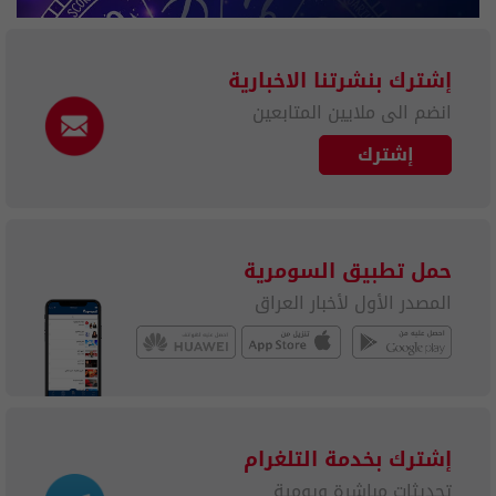
إشترك بنشرتنا الاخبارية
انضم الى ملايين المتابعين
إشترك
حمل تطبيق السومرية
المصدر الأول لأخبار العراق
إشترك بخدمة التلغرام
تحديثات مباشرة ويومية