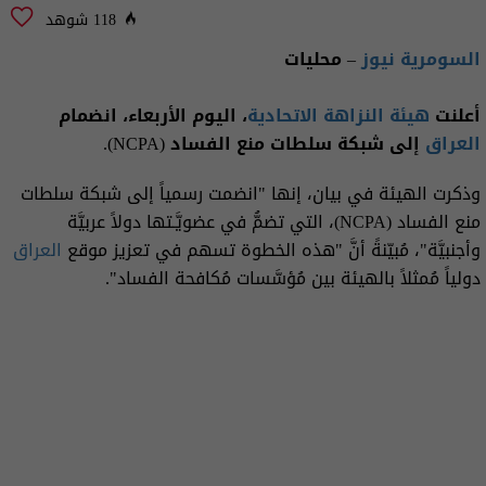
118 شوهد
السومرية نيوز
– محليات
أعلنت
هيئة النزاهة الاتحادية
، اليوم الأربعاء، انضمام
العراق
إلى شبكة سلطات منع الفساد (NCPA).
وذكرت الهيئة في بيان، إنها "انضمت رسمياً إلى شبكة سلطات
منع الفساد (NCPA)، التي تضمُّ في عضويَّـتها دولاً عربيَّة
وأجنبيَّة"، مُبيّنةً أنَّ "هذه الخطوة تسهم في تعزيز موقع
العراق
دولياً مُمثلاً بالهيئة بين مُؤسَّسات مُكافحة الفساد".