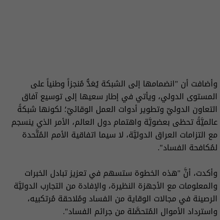
وأضافت أن "انضمامها إلى الشبكة يُعَدُّ مُنجزاً وطنياً على
المستوى الدولي، ويأتي في إطار سعيها إلى توسيع آفاق
التعاون الدوليّ وتطوير أدوات العمل الوقائيّ؛ لكونها شبكةً
عالميَّةً تحظى بعضويَّة واهتمام دول العالم، الأمر الذي ينسجم
مع التزامات العراق الدوليَّة، لا سيما اتفاقية الأمم المُتَّحدة
لمُكافحة الفساد".
وأكدت، أنَّ "هذه الخطوة ستسهم في تعزيز تبادل الخبرات
والمعلومات مع الأجهزة النظيرة، والإفادة من التجارب الدوليَّة
الرصينة في مجالات الوقاية من الفساد ومُلاحقة مُرتكبيه،
واسترداد الأموال المُتحصَّلة من جرائم الفساد".