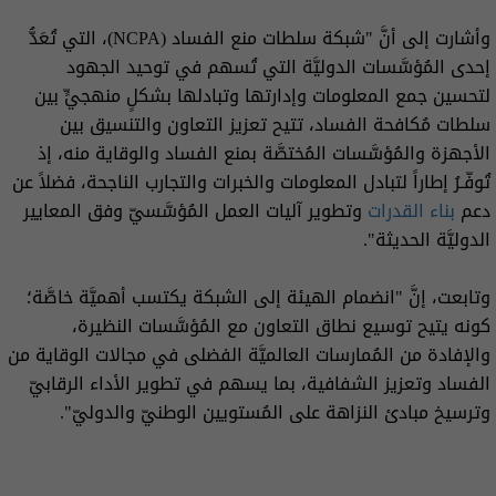
وأشارت إلى أنَّ "شبكة سلطات منع الفساد (NCPA)، التي تُعَدُّ
إحدى المُؤسَّسات الدوليَّة التي تُسهم في توحيد الجهود
لتحسين جمع المعلومات وإدارتها وتبادلها بشكلٍ منهجيٍّ بين
سلطات مُكافحة الفساد، تتيح تعزيز التعاون والتنسيق بين
الأجهزة والمُؤسَّسات المُختصَّة بمنع الفساد والوقاية منه، إذ
تُوفّـرُ إطاراً لتبادل المعلومات والخبرات والتجارب الناجحة، فضلاً عن
دعم
بناء القدرات
وتطوير آليات العمل المُؤسَّسيّ وفق المعايير
الدوليَّة الحديثة".
وتابعت، إنَّ "انضمام الهيئة إلى الشبكة يكتسب أهميَّة خاصَّة؛
كونه يتيح توسيع نطاق التعاون مع المُؤسَّسات النظيرة،
والإفادة من المُمارسات العالميَّة الفضلى في مجالات الوقاية من
الفساد وتعزيز الشفافية، بما يسهم في تطوير الأداء الرقابيّ
وترسيخ مبادئ النزاهة على المُستويين الوطنيّ والدوليّ".