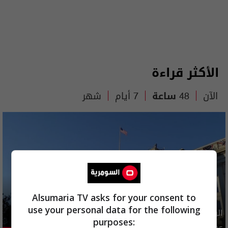
الأكثر قراءة
الآن
48 ساعة
7 أيام
شهر
Alsumaria TV asks for your consent to
use your personal data for the following
الولايات المتحدة تعلن رفع عقوبات عن ايران
purposes: