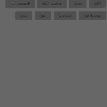
الأنبار
سرقة
محافظة الأنبار
السومرية نيوز
سومرية نيوز
السومرية
اصيل
سومر