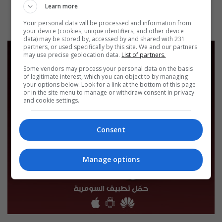
12:45 | 2026-08-07
13:00 | 2026-08-07
Learn more
Your personal data will be processed and information from
your device (cookies, unique identifiers, and other device
data) may be stored by, accessed by and shared with 231
partners, or used specifically by this site. We and our partners
may use precise geolocation data.
List of partners.
Some vendors may process your personal data on the basis
of legitimate interest, which you can object to by managing
your options below. Look for a link at the bottom of this page
or in the site menu to manage or withdraw consent in privacy
and cookie settings.
Consent
Manage options