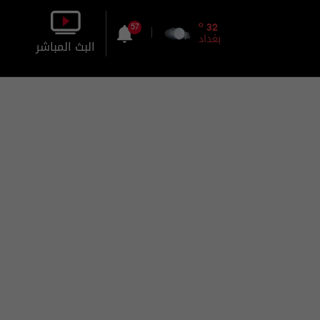
o
32
57
بغداد
البث المباشر
بالصورة
بالصوت