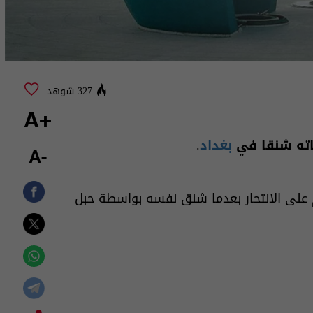
327 شوهد
+A
ياته شنقا في
بغداد
.
-A
لا تولد 1964 اقدم على الانتحار بعدما شنق نفسه بواسطة حبل