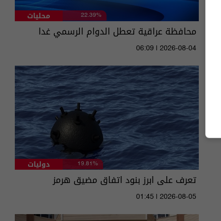
محليات
22.39%
محافظة عراقية تعطل الدوام الرسمي غدا
06:09 | 2026-08-04
دوليات
19.81%
تعرف على ابرز بنود اتفاق مضيق هرمز
01:45 | 2026-08-05