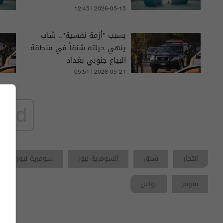
12:45 | 2026-05-15
بسبب "أزمة نفسية".. شاب
ينهي حياته شنقاً في منطقة
البياع جنوبي بغداد
05:51 | 2026-05-21
ad
انتحار
شنق
السومرية نيوز
سومرية نيوز
سومر
بواس