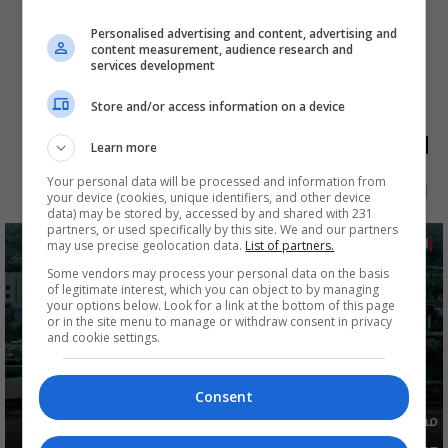
Personalised advertising and content, advertising and
content measurement, audience research and
services development
Store and/or access information on a device
الأكثر قراءة
Learn more
Your personal data will be processed and information from
الآن
48 ساعة
7 أيام
شهر
your device (cookies, unique identifiers, and other device
data) may be stored by, accessed by and shared with 231
partners, or used specifically by this site. We and our partners
may use precise geolocation data.
List of partners.
Some vendors may process your personal data on the basis
of legitimate interest, which you can object to by managing
your options below. Look for a link at the bottom of this page
or in the site menu to manage or withdraw consent in privacy
and cookie settings.
Consent
مصدر يوضح ما حصل في بغداد ليلة امس وفجر اليوم