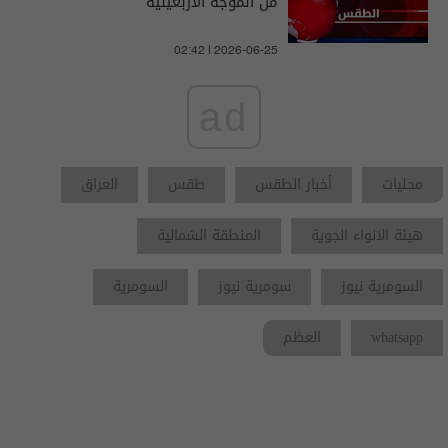
من الموجة الاربعينية
02:42 | 2026-06-25
ad
محليات
أخبار الطقس
طقس
العراق
هيئة الانواء الجوية
المنطقة الشمالية
السومرية نيوز
سومرية نيوز
السومرية
whatsapp
العظم