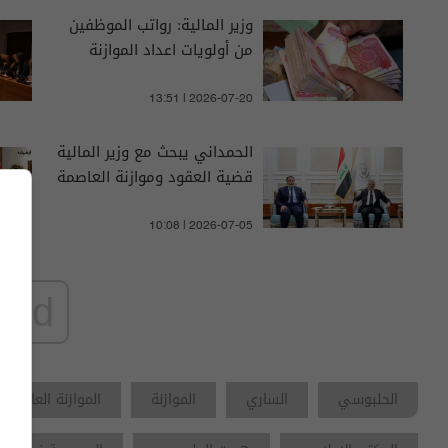
وزير المالية: رواتب الموظفين
من أولويات اعداد الموازنة
13:51 | 2026-07-20
الحمداني يبحث مع وزير المالية
قضية العقود وموازنة العاصمة
10:08 | 2026-07-05
ad
الحلبوسي
الساري
الموازنة
الموازنة العامة ال