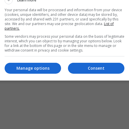
رئيس البرلمان
مكتب الإعلام
Learn more
Your personal data will be processed and information from your device
(cookies, unique identifiers, and other device data) may be stored by,
accessed by and shared with 231 partners, or used specifically by this
site. We and our partners may use precise geolocation data.
List of
partners.
Some vendors may process your personal data on the basis of legitimate
interest, which you can object to by managing your options below. Look
for a link at the bottom of this page or in the site menu to manage or
withdraw consent in privacy and cookie settings.
Manage options
Consent