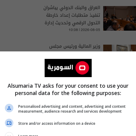
العراق والبنك الدولي يباشران
تنفيذ متطلبات إعداد خارطة
التحول الرقمي وتحديث إدارة
المالية العامة
10:08 | 2026-08-05
وزير المالية ورئيس مجلس
القضاء يبحثان ملف استرداد
أموال قضايا الفساد
06:02 | 2026-06-30
Alsumaria TV asks for your consent to use your
personal data for the following purposes:
Personalised advertising and content, advertising and content
measurement, audience research and services development
اتحادية
العامة الاتحادية
Store and/or access information on a device