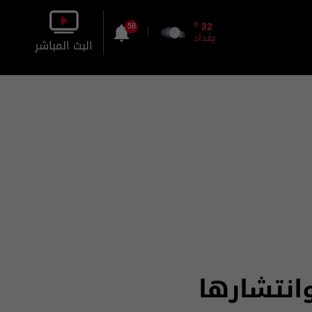
o
32
58
بغداد
البث المباشر
بالصورة
بالصوت
انتشارها