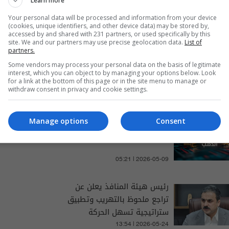
Learn more
Your personal data will be processed and information from your device
(cookies, unique identifiers, and other device data) may be stored by,
accessed by and shared with 231 partners, or used specifically by this
site. We and our partners may use precise geolocation data.
List of
partners.
 الأخبار والتغطيات الخاصة
Some vendors may process your personal data on the basis of legitimate
interest, which you can object to by managing your options below. Look
for a link at the bottom of this page or in the site menu to manage or
withdraw consent in privacy and cookie settings.
انخفاض ملحوظ في أسعار
Manage options
Consent
الذهب ببغداد
05:21 | 2026-05-09
رئيس هيئة المنافذ يعلن عن
تراجع ملحوظ بالتهريب وتطبيق
ستراتيجية تسهل الحركة
التجارية
13:54 | 2026-05-24