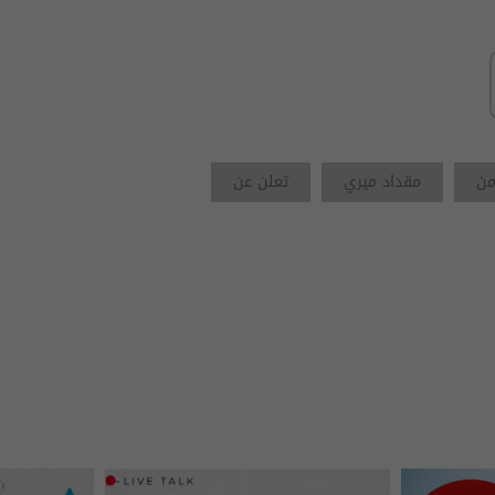
من
مقداد ميري
تعلن عن