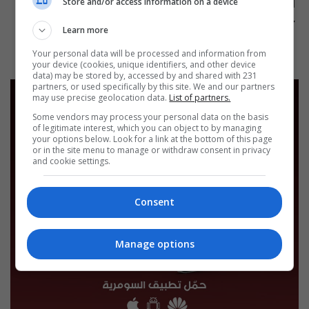
العراق في دقيقة 07-08-2026 | 2026
نشرة ٧ آب ٢٠٢٦ | 2026
Store and/or access information on a device
12:45 | 2026-08-07
13:00 | 2026-08-07
Learn more
Your personal data will be processed and information from
your device (cookies, unique identifiers, and other device
data) may be stored by, accessed by and shared with 231
partners, or used specifically by this site. We and our partners
may use precise geolocation data.
List of partners.
Some vendors may process your personal data on the basis
of legitimate interest, which you can object to by managing
your options below. Look for a link at the bottom of this page
or in the site menu to manage or withdraw consent in privacy
and cookie settings.
Consent
Manage options