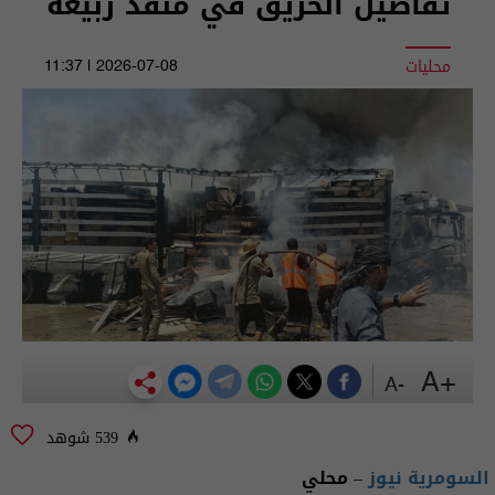
تفاصيل الحريق في منفذ ربيعة
محليات
2026-07-08 | 11:37
+A
-A
539 شوهد
السومرية نيوز
– محلي