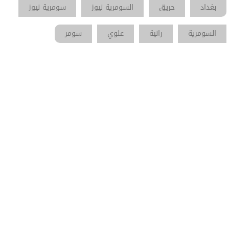
بغداد
حريق
السومرية نيوز
سومرية نيوز
السومرية
رانية
علوي
سومر