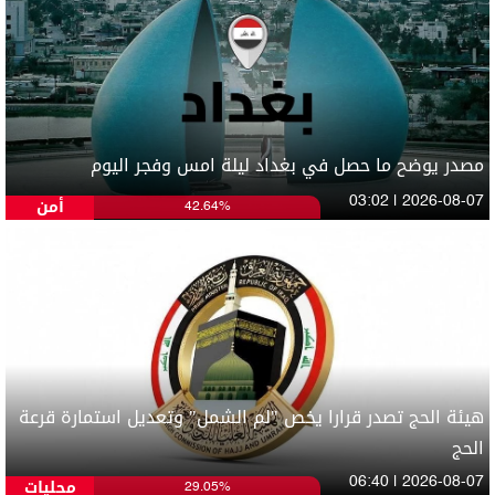
مصدر يوضح ما حصل في بغداد ليلة امس وفجر اليوم
أمن
03:02 | 2026-08-07
42.64%
هيئة الحج تصدر قرارا يخص "لم الشمل" وتعديل استمارة قرعة
الحج
محليات
06:40 | 2026-08-07
29.05%