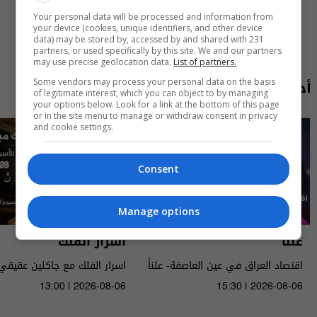
Your personal data will be processed and information from
your device (cookies, unique identifiers, and other device
data) may be stored by, accessed by and shared with 231
partners, or used specifically by this site. We and our partners
may use precise geolocation data.
List of partners.
أحدث الحلقات
Some vendors may process your personal data on the basis
of legitimate interest, which you can object to by managing
your options below. Look for a link at the bottom of this page
or in the site menu to manage or withdraw consent in privacy
and cookie settings.
Consent
Manage options
علناً
أسرار الفلك
اقتصاد العراق في عين العاصفة- علناً
م٥ - الحلقة ٨ | الموسم ٥
الى ١٤ آب ٢٠٢٦ | 2026
13:00 | 2026-08-06
15:30 | 2026-08-06