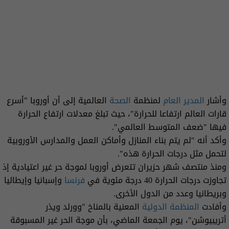
وأشار
المدير العام
لمنظمة
الصحة
العالمية إلى أن أوروبا "أسرع
قارات العالم ارتفاعا للحرارة"، حيث تبلغ معدلات ارتفاع الحرارة
فيها "ضعف المتوسط العالمي".
وأكد أنه "لم يتم بناء المنازل وأماكن العمل والمدارس الأوروبية
لتحمل مثل درجات الحرارة هذه".
ومنذ منتصف شهر حزيران تتعرض أوروبا لموجة حر غير اعتيادية إذ
تجاوزت درجات الحرارة 40 درجة مئوية في
فرنسا
وإسبانيا وإيطاليا
وبريطانيا وعدد من الدول الأخرى.
وأفادت
المنظمة الدولية
المعنية بالمناخ "وورلد ويذر
أتريبيوشن"، يوم الجمعة الماضي، بأن موجة الحر غير المسبوقة