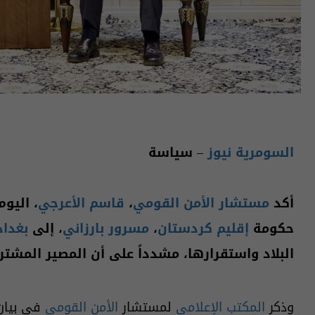
السومرية نيوز
– سياسة
أكد
مستشار الأمن القومي
،
قاسم الأعرجي
حكومة
إقليم كردستان
،
مسرور بارزاني
، إلى
بغداد
البلاد واستقرارها، مشدداً على أن المصير المشت
وذكر
المكتب الإعلامي
لمستشار
الأمن القومي
في بيان 