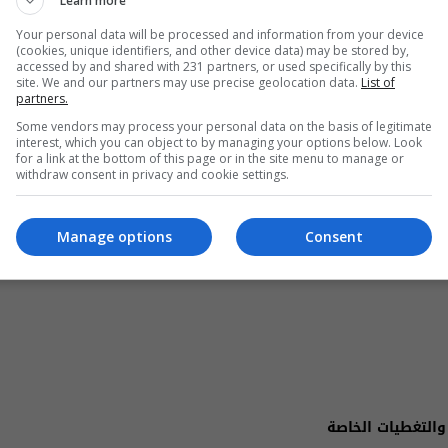
Learn more
ون المستمر من أجل العراق، وتعزيز وحدته
Your personal data will be processed and information from your device
(cookies, unique identifiers, and other device data) may be stored by,
accessed by and shared with 231 partners, or used specifically by this
site. We and our partners may use precise geolocation data.
List of
partners.
Some vendors may process your personal data on the basis of legitimate
interest, which you can object to by managing your options below. Look
for a link at the bottom of this page or in the site menu to manage or
withdraw consent in privacy and cookie settings.
Manage options
Consent
والتغطيات الخاصة