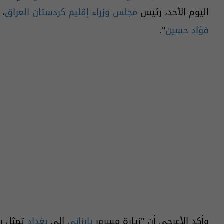
اليوم الأحد، رئيس
مجلس وزراء إقليم كردستان
العراق
،
فؤاد حسين
".
وأكد الأعرجي أن "زيارة مسرور
بارزاني
إلى
بغداد
تمثل رس