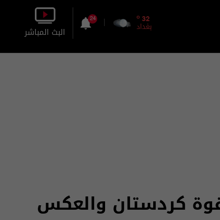
o
32
24
بغداد
البث المباشر
بالصورة
بالصوت
 قوة كردستان والعكس