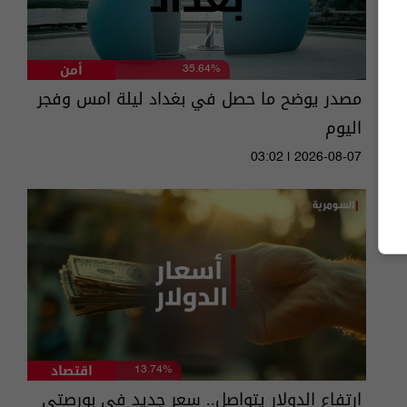
أمن
35.64%
مصدر يوضح ما حصل في بغداد ليلة امس وفجر
اليوم
03:02 | 2026-08-07
اقتصاد
13.74%
ارتفاع الدولار يتواصل.. سعر جديد في بورصتي