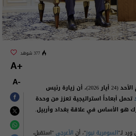
377 شوهد
+A
-A
، اليوم الأحد (24 أيار 2026)، أن زيارة رئيس
تحمل أبعاداً استراتيجية تعزز من وحدة
رك هو الأساس في علاقة بغداد وأربيل.
ورد لـ"
السومرية نيوز
"، أن
الأعرجي
"استقبل،