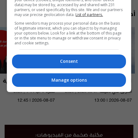
data) may be stored by, accessed by and shared with 231
partners, or used specifically by this site. We and our partners
أحدث الحلقات
may use precise geolocation data.
List of partners.
Some vendors may process your personal data on the basis
of legitimate interest, which you can object to by managing
your options below. Look for a link at the bottom of this page
or in the site menu to manage or withdraw consent in privacy
and cookie settings.
Consent
العراق في دقيقة
نشرة أخبار السومرية
Manage options
العراق في دقيقة 07-08-2026 | 2026
نشرة ٧ آب ٢٠٢٦ | 2026
12:45 | 2026-08-07
13:00 | 2026-08-07