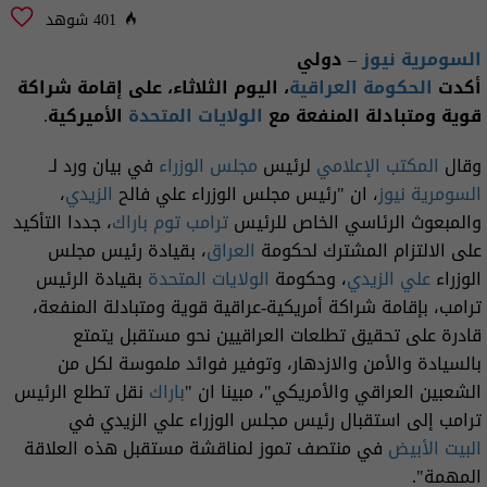
401 شوهد
السومرية نيوز
– دولي
أكدت
الحكومة العراقية
، اليوم الثلاثاء، على إقامة شراكة
قوية ومتبادلة المنفعة مع
الولايات المتحدة
الأميركية.
وقال
المكتب الإعلامي
لرئيس
مجلس الوزراء
في بيان ورد لـ
السومرية نيوز
، ان "رئيس مجلس الوزراء علي فالح
الزيدي
،
والمبعوث الرئاسي الخاص للرئيس
ترامب
توم باراك
، جددا التأكيد
على الالتزام المشترك لحكومة
العراق
، بقيادة رئيس مجلس
الوزراء
علي الزيدي
، وحكومة
الولايات المتحدة
بقيادة الرئيس
ترامب، بإقامة شراكة أمريكية-عراقية قوية ومتبادلة المنفعة،
قادرة على تحقيق تطلعات العراقيين نحو مستقبل يتمتع
بالسيادة والأمن والازدهار، وتوفير فوائد ملموسة لكل من
الشعبين العراقي والأمريكي"، مبينا ان "
باراك
نقل تطلع الرئيس
ترامب إلى استقبال رئيس مجلس الوزراء علي الزيدي في
البيت الأبيض
في منتصف تموز لمناقشة مستقبل هذه العلاقة
المهمة".