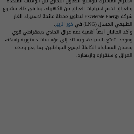
الالتزام المشترك بتوسيع التعاون التجاري بين الولايات المتحدة
والعراق لدعم احتياجات العراق من الكهرباء، بما في ذلك مشروع
شركة Excelerate Energy لتطوير محطة عائمة لاستيراد الغاز
الطبيعي المسال (LNG) في
خور الزبير
.
وأكد الجانبان أيضاً أهمية دعم عراق اتحادي ديمقراطي قوي
وموحد يتمتع بالسيادة، ويستند إلى مؤسسات دستورية راسخة،
وضمان المساواة الكاملة لجميع المواطنين، بما يعزز وحدة
العراق واستقراره وازدهاره.