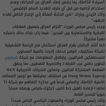
السيادة الكاملة، بما يضمن إبعاد العراق عن الصراعات وعدم
استخدام أراضيه من قبل أي طرف لتهديد السلم الإقليمي".
وأكد الزيدي وباراك "على الحاجة الملحّة إلى الإنجاز الكامل لهذه
الجهود".
وجدد رئيس مجلس الوزراء "التزام العراق بتعميق العلاقات
التجارية والاستثمارية بين البلدين"، فيما رحّب باراك بذلك باعتباره
نهجاً مشتركاً.
كما أشاد الجانبان بقرار العراق استكمال منح الرخصة التشغيلية
لشركة ستارلينك، لتوفير خدمات إنترنت عالمية المستوى
للمستهلكين العراقيين، وإطلاق المفاوضات مع شركة
شيفرون
لتطوير حقلي غرب القرنة-2 والناصرية النفطيين، بما يحقق
المنفعة المشتركة للجانبين، وتمكين الشركات الأمريكية HKN
وWestern Zagros وHunt من استئناف عملياتها مع توفير الضمانات
الأمنية الكاملة، والمضي قدماً في مذكرة التفاهم مع شركة TI
Capital لإعادة تأهيل خط أنابيب كركوك-بانياس بوصفه مساراً
حيوياً لتصدير النفط.
وأكد رئيس مجلس الوزراء والمبعوث الرئاسي الخاص مجدداً