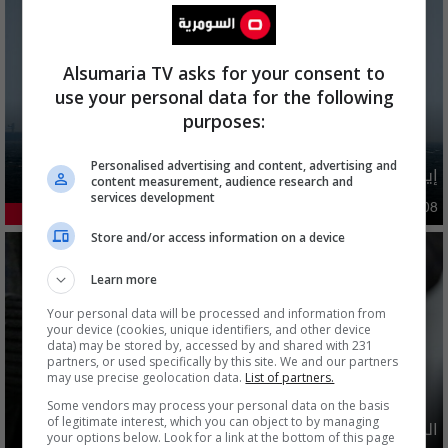
Alsumaria TV asks for your consent to
use your personal data for the following
purposes:
Personalised advertising and content, advertising and
إيران تطرح 6 شروط مقابل فتح هرمز بينها تتعلق بالعراق
content measurement, audience research and
services development
دوليات
09:47 | 2026-08-08
44.02%
Store and/or access information on a device
Learn more
Your personal data will be processed and information from
your device (cookies, unique identifiers, and other device
data) may be stored by, accessed by and shared with 231
partners, or used specifically by this site. We and our partners
may use precise geolocation data.
List of partners.
Some vendors may process your personal data on the basis
of legitimate interest, which you can object to by managing
الدولار ينخفض اليوم.. الأسعار مقاربة لـ 150 الفا
your options below. Look for a link at the bottom of this page