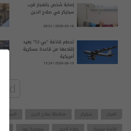
إصابة شخص بانفجار قرب
سبايكر في صلاح الدين
08:01 | 2026-05-16
تحطم قاذفة "بي-52" بعيد
إقلاعها من قاعدة عسكرية
أمريكية
15:24 | 2026-06-15
ad
انفجار
سبايكر
محافظة صلاح الدين
السومرية 
قاعدة سبايكر
صلاح الدين.
سومرية نيوز
صلاح