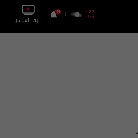
o
32
46
بغداد
البث المباشر
بالصورة
بالصوت