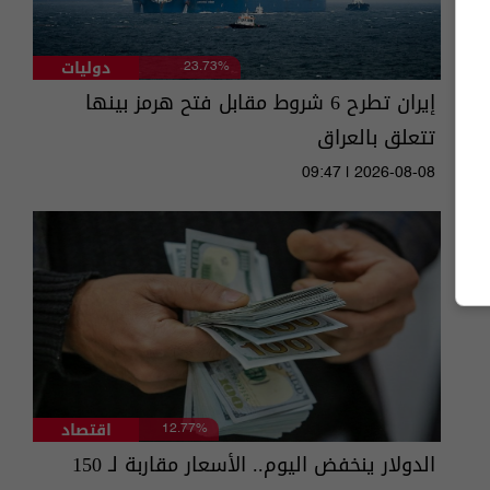
دوليات
23.73%
إيران تطرح 6 شروط مقابل فتح هرمز بينها
تتعلق بالعراق
09:47 | 2026-08-08
اقتصاد
12.77%
الدولار ينخفض اليوم.. الأسعار مقاربة لـ 150