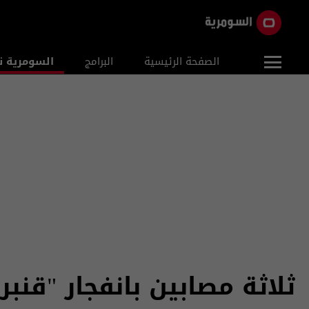
الصفحة الرئيسية
البرامج
السومرية ن
ثلاثة مصابين بانفجار "قن