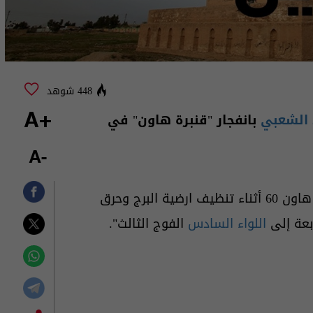
448 شوهد
الشعبي
بانفجار "قنبرة هاون" في
+A
-A
، "انفجار قنبرة هاون 60 أثناء تنظيف ارضية البرج وحرق
بعة إلى
اللواء السادس
الفوج الثالث".