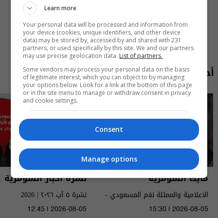
Learn more
Your personal data will be processed and information from
your device (cookies, unique identifiers, and other device
data) may be stored by, accessed by and shared with 231
partners, or used specifically by this site. We and our partners
may use precise geolocation data.
List of partners.
أحدث الحلقات
Some vendors may process your personal data on the basis
of legitimate interest, which you can object to by managing
your options below. Look for a link at the bottom of this page
or in the site menu to manage or withdraw consent in privacy
and cookie settings.
Consent
Manage options
مايك السومرية
نشرة أخبار السومرية
الاعلامية والممثلة نغم المسعودي -
نشرة ٥ آب ٢٠٢٦ | 2026
MIC Alsumaria م٢ - الحلقة ١٠ | season
12:45 | 2026-08-05
15:30 | 2026-08-05