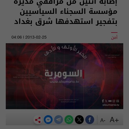
إصابة اثنين من مرافقي مديرة
مؤسسة السجناء السياسيين
بتفجير استهدفها شرق بغداد
أمن
2013-02-25 | 04:06
+A
-A