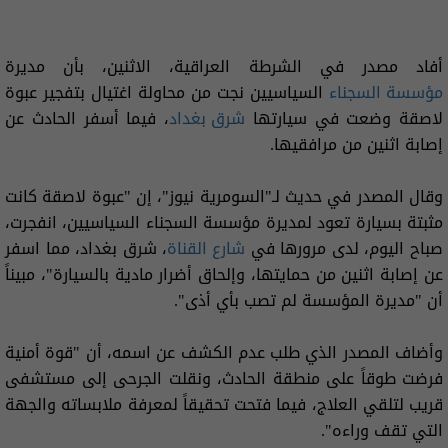
أفاد مصدر في الشرطة العراقية، الاثنين، بأن مديرة
مؤسسة السجناء
السياسيين نجت من محاولة اغتيال بتفجير عبوة
لاصقة وضعت في سيارتها
شرق بغداد
، فيما أسفر الحادث عن
إصابة اثنين من مرافقيها.
وقال المصدر في حديث لـ"السومرية نيوز"، إن "عبوة لاصقة كانت
مثبتة بسيارة تعود لمديرة مؤسسة السجناء السياسيين، انفجرت،
صباح اليوم، لدى مرورها في
شارع القناة
، شرق بغداد، مما اسفر
عن إصابة اثنين من حمايتها، وإلحاق أضرار مادية بالسيارة"، مبيناً
أن "مديرة المؤسسة لم تصب بأي أذى".
وأضاف المصدر الذي طلب عدم الكشف عن اسمه، أن "قوة أمنية
فرضت طوقاً على منطقة الحادث، ونقلت الجرحى إلى مستشفى
قريب لتلقي العلاج، فيما فتحت تحقيقاً لمعرفة ملابساته والجهة
التي تقف وراءه".