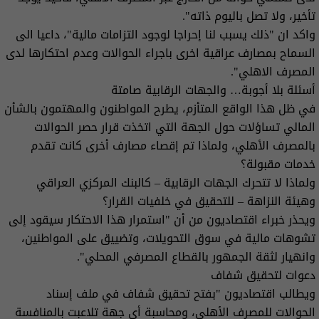
تأخير، ولا تصل باليوم ذاته".
واكد ان "ذلك يسبب لنا إحراجا لوجود التزامات مالية"، داعيا الى
السماح بمصارف عراقية اخرى باجراء الحوالات وعدم احتكارها لدى
المصرف الاهلي".
أسئلة بلا أجوبة… والجهات الرقابية صامتة
في ظل هذا الواقع المتأزم، يطرح المواطنون والمهتمون بالشأن
المالي تساؤلات حول الجهة التي اتخذت قرار حصر الحوالات
بالمصرف الأهلي، ولماذا تم إقصاء مصارف أخرى كانت تقدم
خدمات مقبولة؟
ولماذا لا تتحرك الجهات الرقابية – كالبنك المركزي العراقي
وهيئة النزاهة – للتحقيق في خلفيات القرار؟
ويحذر خبراء اقتصاديون من أن "استمرار هذا الاحتكار سيقود إلى
تشوهات مالية في سوق التحويلات، وتضييق على المواطنين،
وانهيار لثقة الجمهور بالقطاع المصرفي المحلي".
دعوات لتحقيق شفاف
ويطالب اقتصاديون "بفتح تحقيق شفاف في ملف إسناد
الحوالات للمصرف الأهلي، ومحاسبة أي جهة تلاعبت بالمنافسة