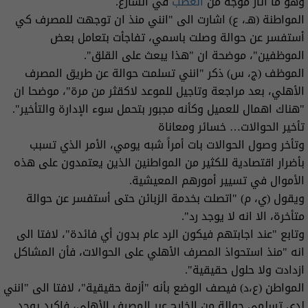
وهو ما أثار موجة من
الغضب
في الشارع.
المواطنة (هـ، ع) اشارت الى "انني منذ ان توجهت للمصرف كي
أستفسر عن حوالة وصلت باسمي، تفاجأت بتعامل بعض
الموظفين"، موضحة ان "هذا يبعث على القلق".
الموظف (ج، س) ذكر "انني تسلمت حوالة عن طريق المصرف
الأهلي، بعد مراجعة وتاجيل للموعد لاكقثر من مرة"، موضحا ان
"هناك اهمال للعميل وكأنه مجبور بتحمل سوء الإدارة والتأخير".
تأخير الحوالات… خسائر ومعاناة
وتأخر وصول الحوالات بات أمراً شبه يومي، الأمر الذي تسبب
بأضرار اقتصادية للكثير من المواطنين الذين يعتمدون على هذه
الأموال في تسيير أمورهم المعيشية.
ويقول (ي، م) "اتصلت بخدمة الزبائن حتى أستفسر عن حوالة
متأخرة، الا انه لا يوجد رد".
وتابع "عند اجابتهم فيكون الرد عام بدون أي فائدة"، لافتا الى
انه "منذ استحواذ المصرف الأهلي على الحوالات، فأن المشاكل
ازدادت ولا حلول حقيقية".
المواطن (ع،د) فيصف الوضع بأنه "أزمة حقيقية"، لافتا الى "انني
لدى تسلمي حوالة من الخارج عبر المصرف الأهلي، فاكيد يوجد