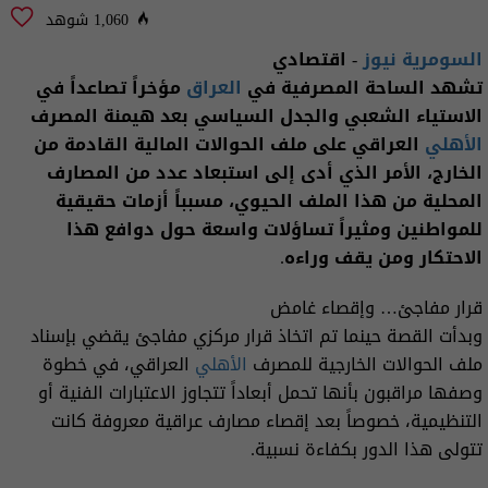
1,060 شوهد
السومرية نيوز
- اقتصادي
تشهد الساحة المصرفية في
العراق
مؤخراً تصاعداً في
الاستياء الشعبي والجدل السياسي بعد هيمنة المصرف
الأهلي
العراقي على ملف الحوالات المالية القادمة من
الخارج، الأمر الذي أدى إلى استبعاد عدد من المصارف
المحلية من هذا الملف الحيوي، مسبباً أزمات حقيقية
للمواطنين ومثيراً تساؤلات واسعة حول دوافع هذا
الاحتكار ومن يقف وراءه.
قرار مفاجئ… وإقصاء غامض
وبدأت القصة حينما تم اتخاذ قرار مركزي مفاجئ يقضي بإسناد
ملف الحوالات الخارجية للمصرف
الأهلي
العراقي، في خطوة
وصفها مراقبون بأنها تحمل أبعاداً تتجاوز الاعتبارات الفنية أو
التنظيمية، خصوصاً بعد إقصاء مصارف عراقية معروفة كانت
تتولى هذا الدور بكفاءة نسبية.