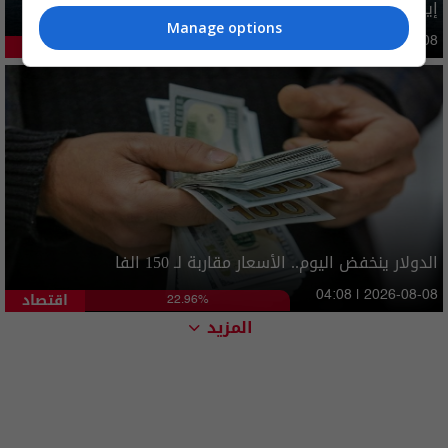
إيران تطرح 6 شروط مقابل فتح هرمز بينها تتعلق بالعراق
Manage options
دوليات
09:47 | 2026-08-08
43.31%
الدولار ينخفض اليوم.. الأسعار مقاربة لـ 150 الفا
اقتصاد
04:08 | 2026-08-08
22.96%
المزيد