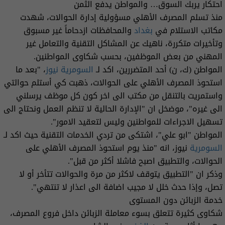
احتكار يربك السوق… والمواطن يدفع الثمن
منذ تسلم المصرف الأهلي مسؤولية إدارة الحوالات، شهدت
مكاتب الاستلام في
بغداد
والمحافظات ازدحاماً غير مسبوق
وتأخيرات متكررة، ناهيك عن المشاكل التقنية والتعامل غير
المهني من بعض الموظفين، بحسب شكاوى المواطنين.
المواطن (ك، ن) أحد المتضررين، اكد لـ
السومرية نيوز
، "بعد ما
استحوذ المصرف الأهلي على الحوالات، ذهبت كي أستلم حوالتي
واستمريت بالتنقل من مكتب الى اخر كون كل موظف يرسلني
الى غيره"، موضخل ان "الإدارة الحالية لا تنظم العمل ونحتاج الى
تسهيل الاجراءات للمواطنين وليس لتعقيد الامور".
المواطن "ابو علي"، اشتكى من تردي الخدمات التقنية حيث اكد لـ
السومرية
نيوز، انه "منذ يوم استحوذ المصرف الأهلي على
الحوالات، والتطبيق اصبح فاشلا أكثر من قبل".
وذكر ان "التطبيق يتوقف لاكثر من مرة والحوالات تتأخر أو لا
تصل، وإذا حدث خلل لا مجيب اضافة الى اعذار لا تنتهي".
خدمة الزبائن دون المستوى
شكاوى كثيرة تتعلق بسوء معاملة الزبائن داخل فروع المصرف،