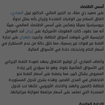
أسس الاقتصاد
على صعيد ذي صلة، عد الخبير المالي، الدكتور نبيل
العبادي
،
اتفاق السلام بين الولايات المتحدة وإيران بأنه يمثل تحولًا
جيوسياسيًا عميقًا ينعكس على أسس الاقتصاد العالمي، مبينًا
أنه منذ عقود، كانت العقوبات الأميركية على
إيران
أحد العوامل
الرئيسية التي شوهت أسواق الطاقة، وأجبرت
طهران
على تجارة
النفط عبر قنوات غير رسمية، مما خلق حالة من عدم الاستقرار في
أسعار الخام وتذبذبات حادة في الأسواق المالية.
وأضاف العبادي، أن توقيع الاتفاق يمهد لعودة النفط الإيراني
إلى الأسواق العالمية بقوة، وهو ما سيؤدي إلى زيادة
المعروض بشكل كبير، مما يضغط على أسعار النفط نحو
الانخفاض في المدى القصير، وهذه بشرى للدول المستوردة
للطاقة كالصين والهند والاتحاد الأوروبي، لكنها تحد للدول
المصدرة التي تعتمد على أسعار مرتفعة لموازنة ميزانياتها.
التجارة العالمية