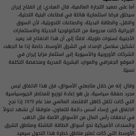
أما على صعيد التجارة العالمية، قال العبادي: إن انفتاح إيران
سيخلق فرصًا استثمارية هائلة في قطاعات البنية التحتية،
والنقل، والطاقة البديلة، والصناعات التحويلية، لأن السوق
الإيرانية كانت محرومة من التكنولوجيا الحديثة والاستثمارات
الأجنبية لسنوات طويلة، لافتًا إلى أن هذا الانفتاح قد يعيد
تشكيل سلاسل الإمداد في الشرق الأوسط، خاصة إذا ما اتجهت
الشركات الأوروبية والآسيوية إلى استثمار مزايا إيران في
الموقع الجغرافي والموارد البشرية المدربة ومنخفضة التكلفة
نسبيًا.
وقال: إنه من خلال متابعتي الأسواق، فإن هذا الاتفاق ليس
مجرد صفقة سياسية، بل هو إعادة توزيع للمخاطر الجيوسياسية
التي كانت تثقل كاهل الاقتصاد العالمي منذ عام 1979 إذا نجح
الاتفاق في إرساء أسس دائمة للتعاون، متوقعًا أن نشهد تحولاً
في تدفقات رأس المال من الأسواق الآمنة مثل الذهب
والسندات الأميركية نحو أسواق الطاقة الناشئة ومناطق الشرق
الأوسط التي كانت تعتبر مناطق خطرة هذا التحول سيعيد