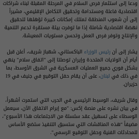
ودعا إلى استثمار فرص السلام في المرحلة المقبلة لبناء شراكات
اقتصادية فاعلة ومستدامة وتحقيق التكامل الإقليمي، مشيراً
إلى أن شعوب المنطقة تمتلك إمكانات كبيرة تؤهلها لتحقيق
نهضة اقتصادية شاملة إذا ما توفرت بيئة مستقرة تدعم التنمية
والإنتاج وتوفر فرص العمل وتحسن مستويات المعيشة.
يشار إلى أن
رئيس الوزراء
الباكستاني، شهباز شريف، أعلن قبل
أيام أن الولايات المتحدة وإيران توصلتا إلى "اتفاق سلام" ينهي
بشكل فوري جميع العمليات العسكرية في الشرق الأوسط، بما
في ذلك في
لبنان
، على أن يقام حفل التوقيع في جنيف في 19
حزيران.
وقال شريف، الوسيط الرئيسي في الحرب التي استمرت أشهراً،
في بيان نشره على منصة إكس: "مع إبرام الاتفاق الآن، سيعمل
الوسطاء على تسهيل عقد سلسلة من الاجتماعات هذا الأسبوع"،
مضيفاً “هذه المناقشات التي ستسبق التنفيذ ستضع الأساس
للمحادثات الفنية وحفل التوقيع الرسمي".