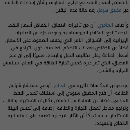
بانخفاض أسعار النفط مع تراجع المخاوف بشأن إمدادات الطاقة
عبر
مضيق هرمز
، رغم حالة عدم اليقين.
وأضاف
العامري
، أن من تأثيرات الاتفاق، انخفاض أسعار النفط
نتيجة تراجع المخاطر الجيوسياسية وعودة جزء من الصادرات
الإيرانية إلى الأسواق، الأمر الذي يخفف الضغوط على الأسعار،
فضلاً عن انخفاض معدلات التضخم العالمية، كون التراجع في
أسعار الطاقة يقلل تكاليف النقل والإنتاج، مشيرًا إلى أن فتح
المضيق، الذي تمر عبره خمس تجارة الطاقة في العالم، سينعش
التجارة والشحن.
وبخصوص انعكاسات تأثيره في
العراق
، أوضح مستشار شؤون
الطاقة، أن فتح المضيق سيؤدي إلى استئناف تصدير النفط
العراقي، فضلاً عن الافادة من انخفاض تكاليف الاستيراد والنقل،
وتراجع مخاطر تعطل التجارة والطاقة، إضافة إلى تحسن البيئة
الاستثمارية، مستدركاً أن الآثار الايجابية تعتمد على استمرارية
الاتفاق وتنفيذه.