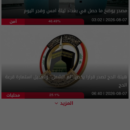
مصدر يوضح ما حصل في بغداد ليلة امس وفجر اليوم
أمن
03:02 | 2026-08-07
46.49%
هيئة الحج تصدر قرارا يخص "لم الشمل" وتعديل استمارة قرعة
الحج
محليات
06:40 | 2026-08-07
25.1%
المزيد