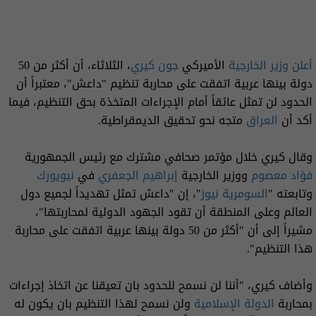
أعلن وزير الخارجية
الأميركي
جون كيري
، الثلاثاء، أن أكثر من 50
دولة بينها عربية اتفقت على محاربة تنظيم "داعش"، معتبراً أن
الحدود لن تمثل عائقاً أمام الإجراءات المتخذة بحق التنظيم، فيما
أكد أن
العراق
متجه نحو تحقيق الديمقراطية.
وقال كيري خلال مؤتمر صحافي مشترك مع رئيس الجمهورية
فؤاد معصوم
ووزير الخارجية
إبراهيم الجعفري
في
نيويورك
وتابعته "
السومرية نيوز
"، إن "داعش تمثل تهديداً لجميع دول
العالم وعلى المنطقة أن تقود الجهود الدولية لمحاربتها"،
مشيراً إلى أن "أكثر من 50 دولة بينها عربية اتفقت على محاربة
هذا التنظيم".
وأضاف كيري، "أننا لن نسمح للحدود بان تعيقنا عن اتخاذ إجراءات
بمحاربة
الدولة الإسلامية
ولن نسمح لهذا التنظيم بان يكون له