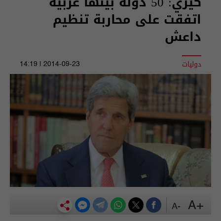
كيري: 50 دولة بينها عربية
اتفقت على محاربة تنظيم
داعش
دوليات
2014-09-23 | 14:19
+A
-A