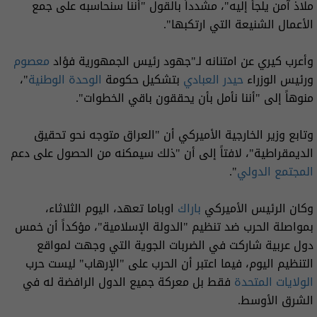
ملاذ آمن يلجأ إليه"، مشدداً بالقول "أننا سنحاسبه على جمع
الأعمال الشنيعة التي ارتكبها".
وأعرب كيري عن امتنانه لـ"جهود رئيس الجمهورية فؤاد
معصوم
ورئيس الوزراء
حيدر العبادي
بتشكيل حكومة
الوحدة الوطنية
"،
منوهاً إلى "أننا نأمل بأن يحققون باقي الخطوات".
وتابع وزير الخارجية الأميركي أن "العراق متوجه نحو تحقيق
الديمقراطية"، لافتاً إلى أن "ذلك سيمكنه من الحصول على دعم
المجتمع الدولي
".
وكان الرئيس الأميركي
باراك
اوباما تعهد، اليوم الثلاثاء،
بمواصلة الحرب ضد تنظيم "الدولة الإسلامية"، مؤكداً أن خمس
دول عربية شاركت في الضربات الجوية التي وجهت لمواقع
التنظيم اليوم، فيما اعتبر أن الحرب على "الإرهاب" ليست حرب
الولايات المتحدة
فقط بل معركة جميع الدول الرافضة له في
الشرق الأوسط.