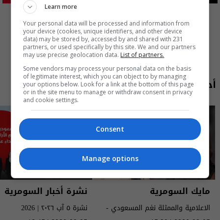
Learn more
المزيد
Your personal data will be processed and information from
your device (cookies, unique identifiers, and other device
data) may be stored by, accessed by and shared with 231
partners, or used specifically by this site. We and our partners
may use precise geolocation data.
List of partners.
Some vendors may process your personal data on the basis
of legitimate interest, which you can object to by managing
أحدث الحلقات
your options below. Look for a link at the bottom of this page
or in the site menu to manage or withdraw consent in privacy
and cookie settings.
Consent
Manage options
مايك السومرية
نشرة أخبار السومرية
الاعلامية والممثلة نغم المسعودي -
نشرة ٥ آب ٢٠٢٦ | 2026
MIC Alsumaria م٢ - الحلقة ١٠ | season