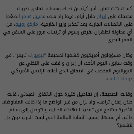
كما تحدّثت تقارير أمريكية عن تحرك وسطاء لتفادي ضربات
محتملة على
إيران
خلال أيام، فيما زاد ملف
مضيق هرمز
الضغط
على الاتصالات الجارية بعد تحذير وزير الخارجية،
ماركو روبيو
، من
أي محاولة لطهران بفرض رسوم أو ترتيبات مرور على السفن في
الممر البحري.
وكان مسؤولون أمريكيون كشفوا لصحيفة "
نيويورك
تايمز"، في
وقت سابق، اليوم الأحد، أن إيران وافقت على التخلي عن
اليورانيوم المخصب في الاتفاق الذي أعلنه الرئيس الأمريكي
دونالد
ترامب
.
وقالت الصحيفة، إن تفاصيل كثيرة حول الاتفاق المبدئي، غابت
خلال إعلان ترامب، ولا يزال من غير الواضح ما إذا كانت المفاوضات
الأخيرة ستنجح في تمديد التهدئة الحالية والتوصل إلى سلام
دائم، أم ستنهار بسبب النقاط العالقة التي أبقت الحرب دون حل
لأشهر؟