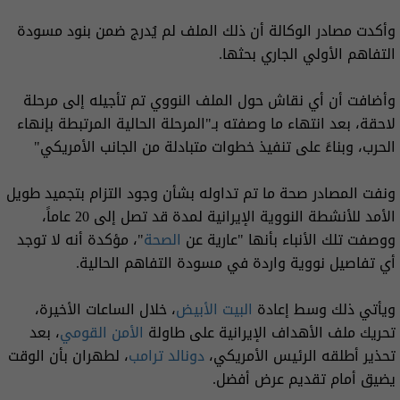
وأكدت مصادر الوكالة أن ذلك الملف لم يُدرج ضمن بنود مسودة
التفاهم الأولي الجاري بحثها.
وأضافت أن أي نقاش حول الملف النووي تم تأجيله إلى مرحلة
لاحقة، بعد انتهاء ما وصفته بـ"المرحلة الحالية المرتبطة بإنهاء
الحرب، وبناءً على تنفيذ خطوات متبادلة من الجانب الأمريكي"
ونفت المصادر صحة ما تم تداوله بشأن وجود التزام بتجميد طويل
الأمد للأنشطة النووية الإيرانية لمدة قد تصل إلى 20 عاماً،
ووصفت تلك الأنباء بأنها "عارية عن
الصحة
"، مؤكدة أنه لا توجد
أي تفاصيل نووية واردة في مسودة التفاهم الحالية.
ويأتي ذلك وسط إعادة
البيت الأبيض
، خلال الساعات الأخيرة،
تحريك ملف الأهداف الإيرانية على طاولة
الأمن القومي
، بعد
تحذير أطلقه الرئيس الأمريكي،
دونالد ترامب
، لطهران بأن الوقت
يضيق أمام تقديم عرض أفضل.