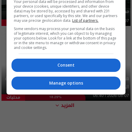
Your personal data will be processed and information from
your device (cookies, unique identifiers, and other device
مصدر يوضح ما حصل في بغداد ليلة امس وفجر اليوم
data) may be stored by, accessed by and shared with 231
partners, or used specifically by this site. We and our partners
may use precise geolocation data.
List of partners.
أمن
03:02 | 2026-08-07
51.38%
Some vendors may process your personal data on the basis
of legitimate interest, which you can object to by managing
your options below. Look for a link at the bottom of this page
or in the site menu to manage or withdraw consent in privacy
and cookie settings.
Consent
هيئة الحج تصدر قرارا يخص "لم الشمل" وتعديل استمارة قرعة
Manage options
الحج
محليات
06:40 | 2026-08-07
18.29%
المزيد